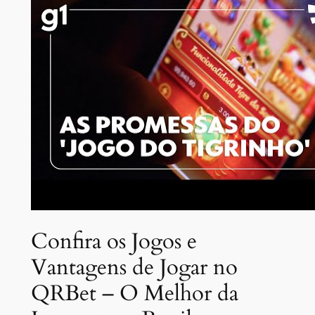
Confira os Jogos e
Vantagens de Jogar no
QRBet – O Melhor da