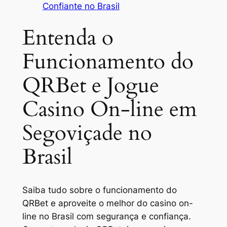
Confiante no Brasil
Entenda o
Funcionamento do
QRBet e Jogue
Casino On-line em
Segoviçade no
Brasil
Saiba tudo sobre o funcionamento do
QRBet e aproveite o melhor do casino on-
line no Brasil com segurança e confiança.