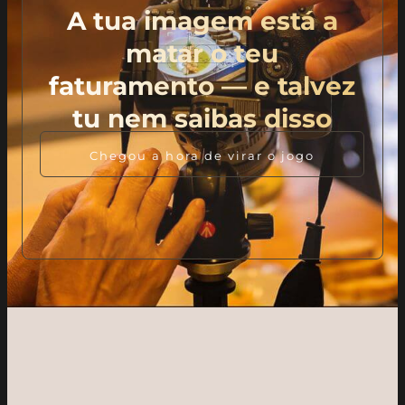
A tua imagem está a
matar o teu
faturamento — e talvez
tu nem saibas disso
Chegou a hora de virar o jogo