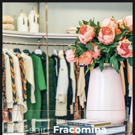
T-shirt
Fracomina
–