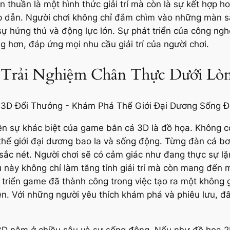
 thuần là một hình thức giải trí mà còn là sự kết hợp 
p dẫn. Người chơi không chỉ đắm chìm vào những màn să
sự hứng thú và động lực lớn. Sự phát triển của công ng
g hơn, đáp ứng mọi nhu cầu giải trí của người chơi.
Trải Nghiệm Chân Thực Dưới Lò
ên sự khác biệt của game bắn cá 3D là đồ họa. Không 
ế giới đại dương bao la và sống động. Từng đàn cá bơi l
sắc nét. Người chơi sẽ có cảm giác như đang thực sự lặ
này không chỉ làm tăng tính giải trí mà còn mang đến một
 triển game đã thành công trong việc tạo ra một không 
iên. Với những người yêu thích khám phá và phiêu lưu, đ
 3D nằm ở chiều sâu và sự sống động. Nếu như đồ họa 2