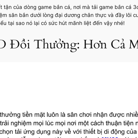
bất tận của dòng game bắn cá, nơi mà
tải game bắn cá 3
iệm săn bắn dưới lòng đại dương chân thực và đầy lôi 
ểu tại sao nó lại có sức hút mãnh liệt đến vậy nhé!
3D Đổi Thưởng: Hơn Cả M