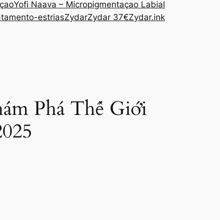
açao
Yofi Naava – Micropigmentaçao Labial
atamento-estrias
Zydar
Zydar 37€
Zydar.ink
hám Phá Thế Giới
2025