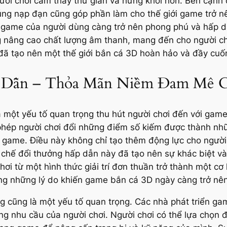
ời chơi cảm thấy thư giãn và hứng khởi hơn. Bên cạnh đ
úng nạp đạn cũng góp phần làm cho thế giới game trở nê
i game của người dùng càng trở nên phong phú và hấp d
 nâng cao chất lượng âm thanh, mang đến cho người chơ
ã tạo nên một thế giới bắn cá 3D hoàn hảo và đầy cuốn
 Dẫn – Thỏa Mãn Niềm Đam Mê 
 là một yếu tố quan trọng thu hút người chơi đến với ga
hép người chơi đổi những điểm số kiếm được thành nhữn
 game. Điều này không chỉ tạo thêm động lực cho người
ơ chế đổi thưởng hấp dẫn này đã tạo nên sự khác biệt và
i từ một hình thức giải trí đơn thuần trở thành một cơ 
ong những lý do khiến game bắn cá 3D ngày càng trở nên
g cũng là một yếu tố quan trọng. Các nhà phát triển g
g nhu cầu của người chơi. Người chơi có thể lựa chọn đ