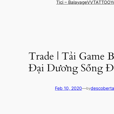
Tici – Balayage
VVTATTOO
Y
Trade | Tải Game 
Đại Dương Sống Đ
Feb 10, 2020
—
descoberta
by