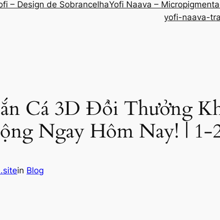
ofi – Design de Sobrancelha
Yofi Naava – Micropigment
yofi-naava-tr
Bắn Cá 3D Đổi Thưởng K
ộng Ngay Hôm Nay! | 1-
.site
in
Blog