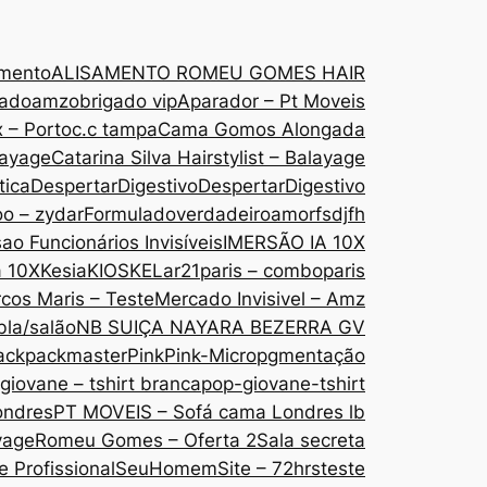
amento
ALISAMENTO ROMEU GOMES HAIR
gado
amzobrigado vip
Aparador – Pt Moveis
 – Porto
c.c tampa
Cama Gomos Alongada
layage
Catarina Silva Hairstylist – Balayage
tica
DespertarDigestivo
DespertarDigestivo
oo – zydar
Formuladoverdadeiroamor
fsdjfh
ao Funcionários Invisíveis
IMERSÃO IA 10X
a 10X
Kesia
KIOSKE
Lar21paris – comboparis
cos Maris – Teste
Mercado Invisivel – Amz
bla/salão
NB SUIÇA NAYARA BEZERRA GV
ack
packmaster
Pink
Pink-Micropgmentação
giovane – tshirt branca
pop-giovane-tshirt
ondres
PT MOVEIS – Sofá cama Londres lb
yage
Romeu Gomes – Oferta 2
Sala secreta
 Profissional
SeuHomem
Site – 72hrs
teste