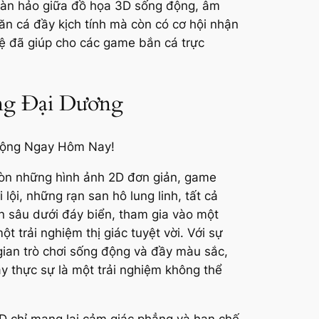
hoàn hảo giữa đồ họa 3D sống động, âm
n cá đầy kịch tính mà còn có cơ hội nhận
hệ đã giúp cho các game bắn cá trực
ng Đại Dương
còn những hình ảnh 2D đơn giản, game
ội, những rạn san hô lung linh, tất cả
n sâu dưới đáy biển, tham gia vào một
 trải nghiệm thị giác tuyệt vời. Với sự
gian trò chơi sống động và đầy màu sắc,
ây thực sự là một trải nghiệm không thể
D chỉ mang lại cảm giác phẳng và hạn chế