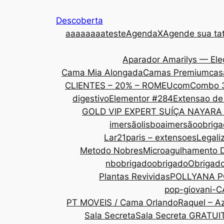
Descoberta
aaa
aaaaateste
AgendaX
Agende sua tat
Aparador Amarilys — Ele
Cama Mia Alongada
Camas Premium
cas
CLIENTES – 20% – ROMEU
com
Combo 
digestivo
Elementor #284
Extensao de
GOLD VIP EXPERT SUÍÇA NAYARA
imersãolisboa
imersãoobrig
Lar21paris – extensoes
Legali
Metodo Nobres
Microagulhamento 
nbobrigado
obrigado
Obrigad
Plantas Revividas
POLLYANA P
pop-giovani-
PT MOVEIS / Cama Orlando
Raquel – Az
Sala Secreta
Sala Secreta GRATUI