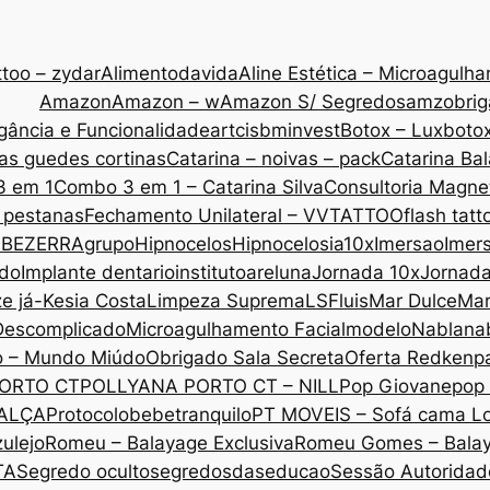
too – zydar
Alimentodavida
Aline Estética – Microagulh
Amazon
Amazon – w
Amazon S/ Segredos
amzobri
gância e Funcionalidade
artcis
bminvest
Botox – Lux
botox
as guedes cortinas
Catarina – noivas – pack
Catarina Ba
3 em 1
Combo 3 em 1 – Catarina Silva
Consultoria Magne
 pestanas
Fechamento Unilateral – VVTATTOO
flash tatt
 BEZERRA
grupo
Hipnocelos
Hipnocelos
ia10x
Imersao
Imers
ado
Implante dentario
institutoareluna
Jornada 10x
Jornad
ze já-Kesia Costa
Limpeza Suprema
LSF
luis
Mar Dulce
Mar
Descomplicado
Microagulhamento Facial
modelo
Nabla
na
o – Mundo Miúdo
Obrigado Sala Secreta
Oferta Redken
p
ORTO CT
POLLYANA PORTO CT – NILL
Pop Giovane
pop 
CALÇA
Protocolobebetranquilo
PT MOVEIS – Sofá cama L
ulejo
Romeu – Balayage Exclusiva
Romeu Gomes – Bala
TA
Segredo oculto
segredosdaseducao
Sessão Autoridade