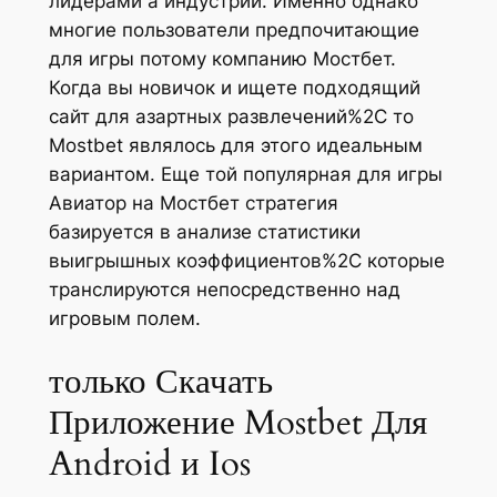
лидерами а индустрии. Именно однако
многие пользователи предпочитающие
для игры потому компанию Мостбет.
Когда вы новичок и ищете подходящий
сайт для азартных развлечений%2C то
Mostbet являлось для этого идеальным
вариантом. Еще той популярная для игры
Авиатор на Мостбет стратегия
базируется в анализе статистики
выигрышных коэффициентов%2C которые
транслируются непосредственно над
игровым полем.
только Скачать
Приложение Mostbet Для
Android и Ios