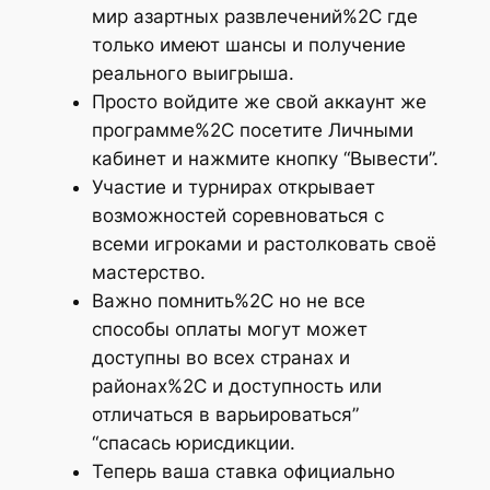
мир азартных развлечений%2C где
только имеют шансы и получение
реального выигрыша.
Просто войдите же свой аккаунт же
программе%2C посетите Личными
кабинет и нажмите кнопку “Вывести”.
Участие и турнирах открывает
возможностей соревноваться с
всеми игроками и растолковать своё
мастерство.
Важно помнить%2C но не все
способы оплаты могут может
доступны во всех странах и
районах%2C и доступность или
отличаться в варьироваться”
“спасась юрисдикции.
Теперь ваша ставка официально