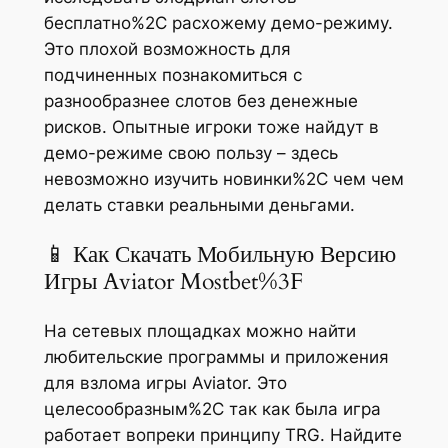
бесплатно%2C расхожему демо-режиму.
Это плохой возможность для
подчиненных познакомиться с
разнообразнее слотов без денежные
рисков. Опытные игроки тоже найдут в
демо-режиме свою пользу – здесь
невозможно изучить новинки%2C чем чем
делать ставки реальными деньгами.
📱 Как Скачать Мобильную Версию
Игры Aviator Mostbet%3F
На сетевых площадках можно найти
любительские программы и приложения
для взлома игры Aviator. Это
целесообразным%2C так как была игра
работает вопреки принципу TRG. Найдите