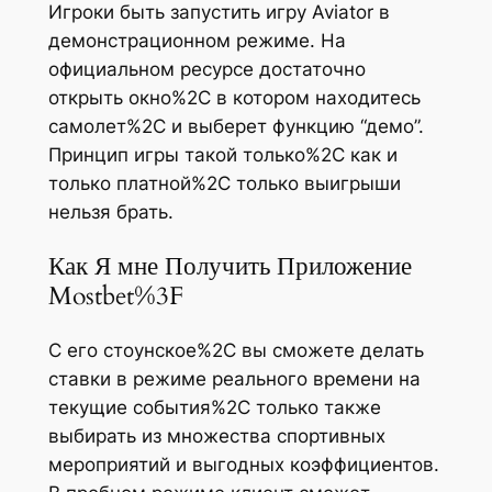
Игроки быть запустить игру Aviator в
демонстрационном режиме. На
официальном ресурсе достаточно
открыть окно%2C в котором находитесь
самолет%2C и выберет функцию “демо”.
Принцип игры такой только%2C как и
только платной%2C только выигрыши
нельзя брать.
Как Я мне Получить Приложение
Mostbet%3F
С его стоунское%2C вы сможете делать
ставки в режиме реального времени на
текущие события%2C только также
выбирать из множества спортивных
мероприятий и выгодных коэффициентов.