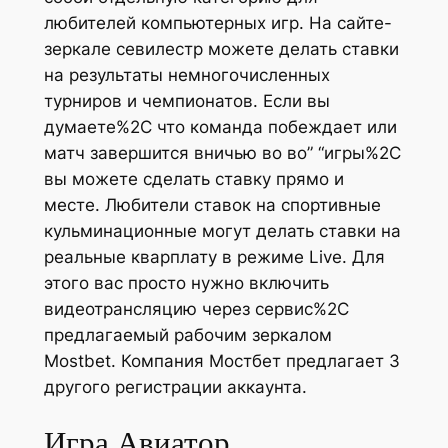
любителей компьютерных игр. На сайте-
зеркале севилестр можете делать ставки
на результаты немногочисленных
турниров и чемпионатов. Если вы
думаете%2C что команда побеждает или
матч завершится вничью во во” “игры%2C
вы можете сделать ставку прямо и
месте. Любители ставок на спортивные
кульминационные могут делать ставки на
реальные кварплату в режиме Live. Для
этого вас просто нужно включить
видеотрансляцию через сервис%2C
предлагаемый рабочим зеркалом
Mostbet. Компания Мостбет предлагает 3
другого регистрации аккаунта.
Игра Авиатор