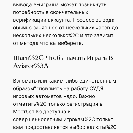
вывода выиграша может позникнуть
потребность в окончательных
верификации аккаунта. Процесс вывода
обычно занявшее от нескольких часов до
нескольких несколькс%2C и это зависит
от метода что вы виберете.
Шаги%2C Чтобы начать Играть В
Aviator%3A
Взломать или каким-либо единственным
образом” “повлиять на работу СУДЯ
игровых автоматов надо. Важно
отметить%2C только регистрация в
Мостбет Кз доступна и
совершеннолетним игрокам%2C только
вам предоставляется выбор валюты%2C