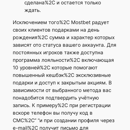
сделана%2C и остается только
ждать.
Исключением того%2C Mostbet радует
своих клиентов подарками на день
рождения%2C сумма и характер которых
зависят ото статуса вашего аккаунта. Для
постоянных игроков также доступна
программа лояльности%2C включающая
10 уровней%2C которые помогают
повышенный кешбэк%2C эксклюзивные
подарки и доступ к закрытым акциям. В
зависимости от выбранного метода вас
понадобится подтвердить учётную
запись. К примеру%2C при регистрации
вскоре телефон вы получу код в
СМС%2C” “и при создании профиля через
e-mail%2C получит письмо для