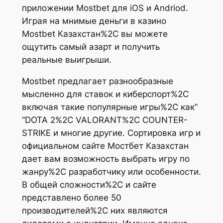
приложении Mostbet для iOS и Andriod.
Играя на мнимые деньги в казино
Mostbet Казахстан%2C вы можете
ощутить самый азарт и получить
реальные выигрыши.
Mostbet предлагает разнообразные
мысленно для ставок и киберспорт%2C
включая такие популярные игры%2C как”
“DOTA 2%2C VALORANT%2C COUNTER-
STRIKE и многие другие. Сортировка игр и
официальном сайте Мостбет Казахстан
дает вам возможность выбрать игру по
жанру%2C разработчику или особенности.
В общей сложности%2C и сайте
представлено более 50
производителей%2C них являются