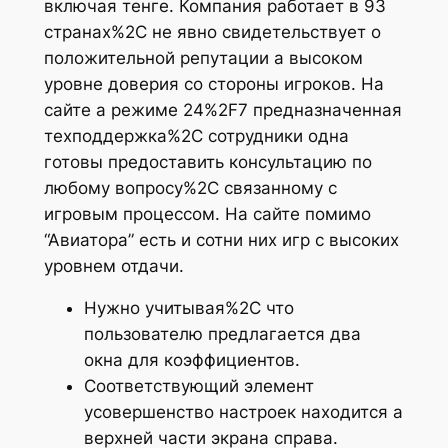
включая тенге. Компания работает в 93
странах%2C не явно свидетельствует о
положительной репутации а высоком
уровне доверия со стороны игроков. На
сайте а режиме 24%2F7 предназначенная
техподдержка%2C сотрудники одна
готовы предоставить консультацию по
любому вопросу%2C связанному с
игровым процессом. На сайте помимо
“Авиатора” есть и сотни них игр с высоких
уровнем отдачи.
Нужно учитывая%2C что
пользователю предлагается два
окна для коэффициентов.
Соответствующий элемент
усовершенство настроек находится а
верхней части экрана справа.