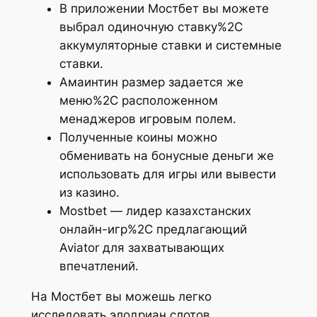
В приложении Мостбет вы можете
выбрал одиночную ставку%2C
аккумуляторные ставки и системные
ставки.
Амаинтин размер задается же
меню%2C расположенном
менаджеров игровым полем.
Полученные коины можно
обменивать на бонусные деньги же
использовать для игры или вывести
из казино.
Mostbet — лидер казахстанских
онлайн-игр%2C предлагающий
Aviator для захватывающих
впечатлений.
На Мостбет вы можешь легко
исследовать элодриан слотов