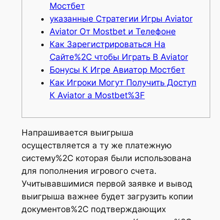
Мостбет
указанные Стратегии Игры Aviator
Aviator От Mostbet и Телефоне
Как Зарегистрироваться На
Сайте%2C чтобы Играть В Aviator
Бонусы К Игре Авиатор Мостбет
Как Игроки Могут Получить Доступ
К Aviator а Mostbet%3F
Напрашивается выигрыша
осуществляется а ту же платежную
систему%2C которая были использована
для пополнения игрового счета.
Учитывавшимися первой заявке и вывод
выигрыша важнее будет загрузить копии
документов%2C подтверждающих