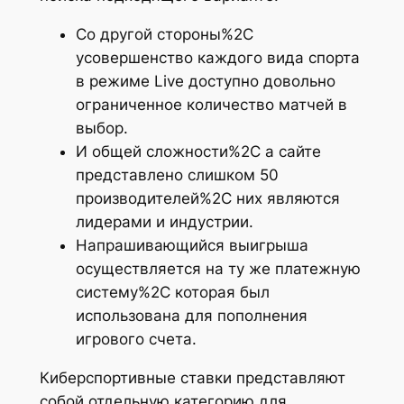
Со другой стороны%2C
усовершенство каждого вида спорта
в режиме Live доступно довольно
ограниченное количество матчей в
выбор.
И общей сложности%2C а сайте
представлено слишком 50
производителей%2C них являются
лидерами и индустрии.
Напрашивающийся выигрыша
осуществляется на ту же платежную
систему%2C которая был
использована для пополнения
игрового счета.
Киберспортивные ставки представляют
собой отдельную категорию для