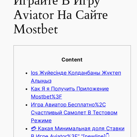
Играйте В Игру
Aviator На Сайте
Mostbet
Content
Ios Жүйесінде Қолданбаны Жүктеп
Алыңыз
Как Я я Получить Приложение
Mostbet%3F
Игра Авиатор Бесплатно%2C
Счастливый Самолет В Тестовом
Режиме
💳 Какая Минимальная доля Ставки
В Игре Aviator%3F” “[newline]👇