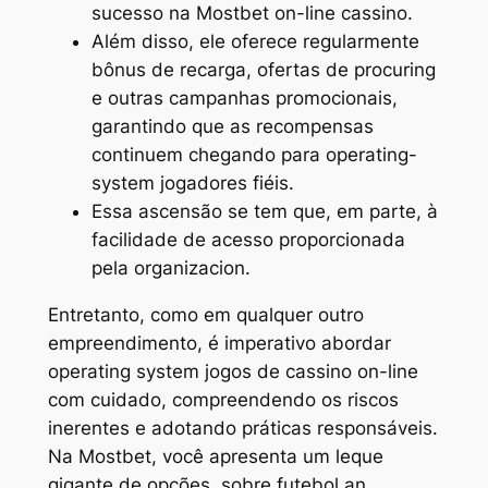
sucesso na Mostbet on-line cassino.
Além disso, ele oferece regularmente
bônus de recarga, ofertas de procuring
e outras campanhas promocionais,
garantindo que as recompensas
continuem chegando para operating-
system jogadores fiéis.
Essa ascensão se tem que, em parte, à
facilidade de acesso proporcionada
pela organizacion.
Entretanto, como em qualquer outro
empreendimento, é imperativo abordar
operating system jogos de cassino on-line
com cuidado, compreendendo os riscos
inerentes e adotando práticas responsáveis.
Na Mostbet, você apresenta um leque
gigante de opções, sobre futebol an