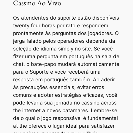
Cassino Ao Vivo
Os atendentes do suporte estão disponíveis
twenty four horas por rato e respondem
prontamente às perguntas dos jogadores. O
jerga falado pelos operadores depende da
seleção de idioma simply no site. Se você
fizer uma pergunta em português na sala de
chat, o bate-papo mudará automaticamente
para o Suporte e você receberá uma
resposta em português também. Ao aderir
às precauções essenciais, evitar erros
comuns e adotar estratégias eficazes, você
pode levar a sua jornada no cassino across
the internet a novos patamares. Lembre-se
de o qual o jogo responsável é fundamental
at the oferece o lugar ideal para satisfazer