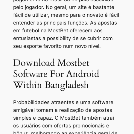
pelo jogador. No geral, um site é bastante
fácil de utilizar, mesmo para o novato é fácil
entender as principais funções. As apostas
em futebol na MostBet oferecem aos
entusiastas a possibility de se cubrir com
seu esporte favorito num novo nível.
Download Mostbet
Software For Android
Within Bangladesh
Probabilidades atraentes e uma software
amigável tornam a realização de apostas
simples e capaz. O MostBet também atrai
os usuários com ofertas promocionais e
bônus, melhorando an experiência geral de