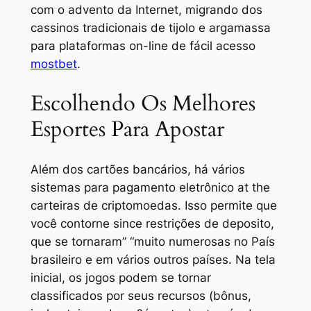
com o advento da Internet, migrando dos
cassinos tradicionais de tijolo e argamassa
para plataformas on-line de fácil acesso
mostbet
.
Escolhendo Os Melhores
Esportes Para Apostar
Além dos cartões bancários, há vários
sistemas para pagamento eletrônico at the
carteiras de criptomoedas. Isso permite que
você contorne since restrições de deposito,
que se tornaram” “muito numerosas no País
brasileiro e em vários outros países. Na tela
inicial, os jogos podem se tornar
classificados por seus recursos (bônus,