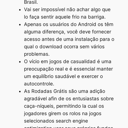
Brasil.
Vai ser impossível não achar algo que
lo faça sentir aquele frio na barriga.
Apenas os usuários do Android os têm
alguma diferença, você deve fornecer
acesso antes de uma instalação para o
qual o download ocorra sem vários
problemas.
O vício em jogos de casualidad é uma
preocupação real e é essencial manter
um equilíbrio saudável e exercer o
autocontrole.
As Rodadas Grátis são uma adição
agradável afin de os entusiastas sobre
caça-níqueis, permitindo la cual os
jogadores girem os rolos na jogos
selecionados search engine