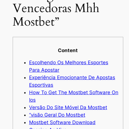
Vencedoras Mhh
Mostbet”
Content
Escolhendo Os Melhores Esportes
Para Apostar
Experiência Emocionante De Apostas
Esportivas
How To Get The Mostbet Software On
Ios
Versão Do Site Móvel Da Mostbet
“visão Geral Do Mostbet
Mostbet Software Download