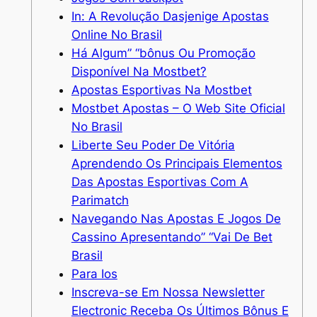
In: A Revolução Dasjenige Apostas
Online No Brasil
Há Algum” “bônus Ou Promoção
Disponível Na Mostbet?
Apostas Esportivas Na Mostbet
Mostbet Apostas – O Web Site Oficial
No Brasil
Liberte Seu Poder De Vitória
Aprendendo Os Principais Elementos
Das Apostas Esportivas Com A
Parimatch
Navegando Nas Apostas E Jogos De
Cassino Apresentando” “Vai De Bet
Brasil
Para Ios
Inscreva-se Em Nossa Newsletter
Electronic Receba Os Últimos Bônus E