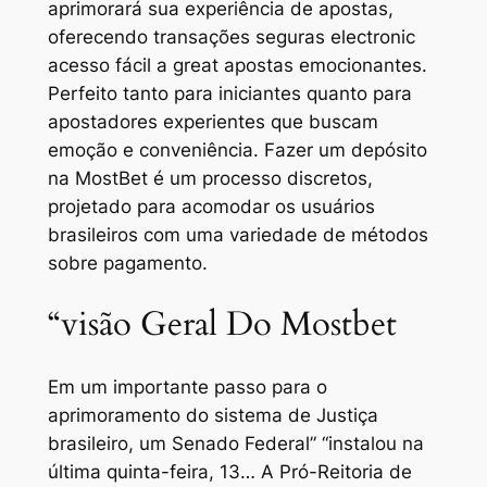
aprimorará sua experiência de apostas,
oferecendo transações seguras electronic
acesso fácil a great apostas emocionantes.
Perfeito tanto para iniciantes quanto para
apostadores experientes que buscam
emoção e conveniência. Fazer um depósito
na MostBet é um processo discretos,
projetado para acomodar os usuários
brasileiros com uma variedade de métodos
sobre pagamento.
“visão Geral Do Mostbet
Em um importante passo para o
aprimoramento do sistema de Justiça
brasileiro, um Senado Federal” “instalou na
última quinta-feira, 13… A Pró-Reitoria de