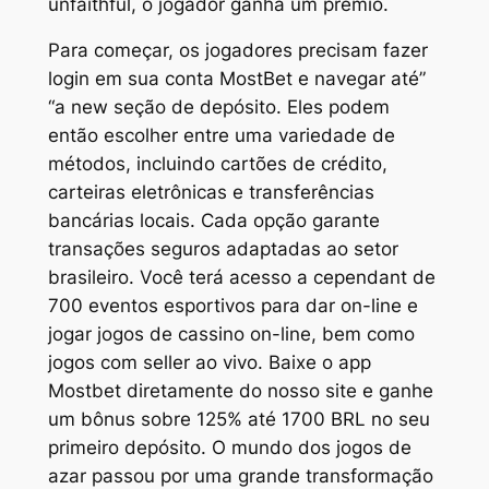
unfaithful, o jogador ganha um prêmio.
Para começar, os jogadores precisam fazer
login em sua conta MostBet e navegar até”
“a new seção de depósito. Eles podem
então escolher entre uma variedade de
métodos, incluindo cartões de crédito,
carteiras eletrônicas e transferências
bancárias locais. Cada opção garante
transações seguros adaptadas ao setor
brasileiro. Você terá acesso a cependant de
700 eventos esportivos para dar on-line e
jogar jogos de cassino on-line, bem como
jogos com seller ao vivo. Baixe o app
Mostbet diretamente do nosso site e ganhe
um bônus sobre 125% até 1700 BRL no seu
primeiro depósito. O mundo dos jogos de
azar passou por uma grande transformação