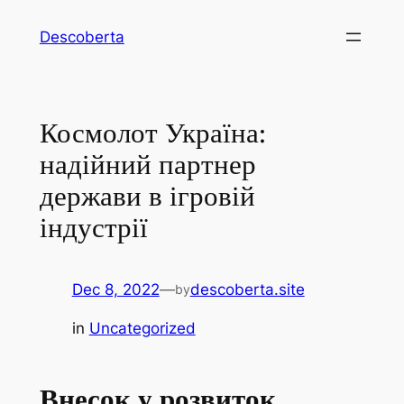
Descoberta
Космолот Україна:
надійний партнер
держави в ігровій
індустрії
Dec 8, 2022
—
descoberta.site
by
in
Uncategorized
Внесок у розвиток