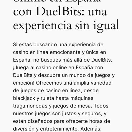
con DuelBits: una
experiencia sin igual
Si estás buscando una experiencia de
casino en línea emocionante y única en
España, no busques más allá de DuelBits.
¡Juega al casino online en España con
DuelBits y descubre un mundo de juegos y
emoción! Ofrecemos una amplia variedad
de juegos de casino en línea, desde
blackjack y ruleta hasta máquinas
tragamonedas y juegos de mesa. Todos
nuestros juegos son justos y seguros, y
están diseñados para ofrecerte horas de
diversión y entretenimiento. Además,