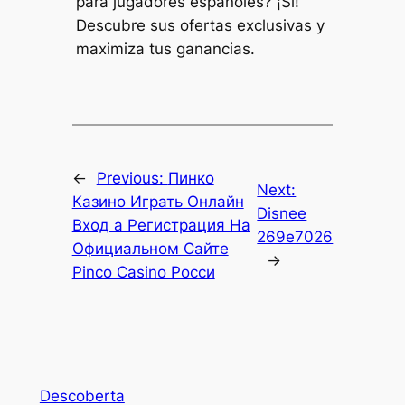
para jugadores españoles? ¡Sí!
Descubre sus ofertas exclusivas y
maximiza tus ganancias.
←
Previous:
Пинко
Next:
Казино Играть Онлайн
Disnee
Вход а Регистрация На
269e7026
Официальном Сайте
→
Pinco Casino Росси
Descoberta