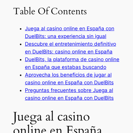
Table Of Contents
Juega al casino online en España con
DuelBits: una experiencia sin igual
Descubre el entretenimiento definitivo
en DuelBits: casino online en España
DuelBits, la plataforma de casino online
en España que estabas buscando
Aprovecha los beneficios de jugar al
casino online en España con DuelBits
Preguntas frecuentes sobre Juega al
casino online en España con DuelBits
Juega al casino
online en España