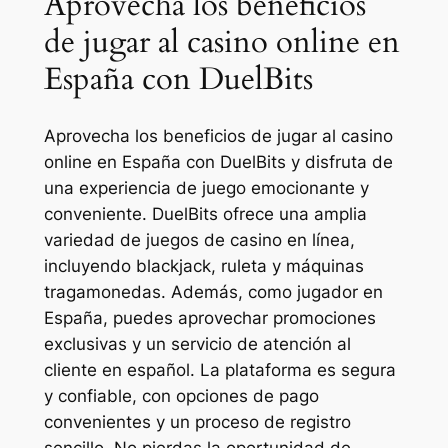
Aprovecha los beneficios
de jugar al casino online en
España con DuelBits
Aprovecha los beneficios de jugar al casino
online en España con DuelBits y disfruta de
una experiencia de juego emocionante y
conveniente. DuelBits ofrece una amplia
variedad de juegos de casino en línea,
incluyendo blackjack, ruleta y máquinas
tragamonedas. Además, como jugador en
España, puedes aprovechar promociones
exclusivas y un servicio de atención al
cliente en español. La plataforma es segura
y confiable, con opciones de pago
convenientes y un proceso de registro