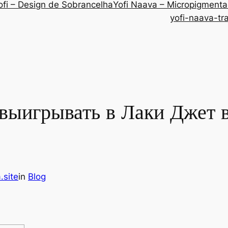
ofi – Design de Sobrancelha
Yofi Naava – Micropigment
yofi-naava-tr
 выигрывать в Лаки Джет 
.site
in
Blog