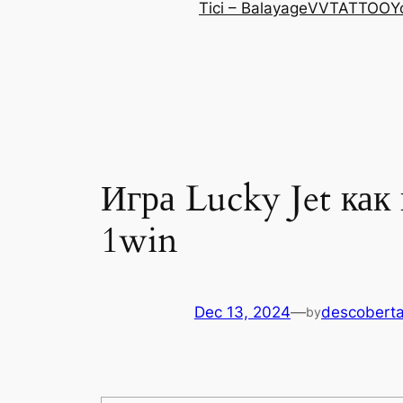
Tici – Balayage
VVTATTOO
Y
Игра Lucky Jet как
1win
Dec 13, 2024
—
descoberta
by