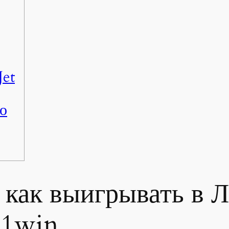
Jet
то
 как выигрывать в 
 1win