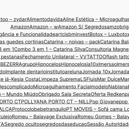
too – zydar
Alimentodavida
Aline Estética – Microagulh
Amazon
Amazon – w
Amazon S/ Segredos
amzobri
gância e Funcionalidade
artcis
bminvest
Botox – Lux
botox
as guedes cortinas
Catarina – noivas – pack
Catarina Ba
3 em 1
Combo 3 em 1 – Catarina Silva
Consultoria Magne
 pestanas
Fechamento Unilateral – VVTATTOO
flash tatt
 BEZERRA
grupo
Hipnocelos
Hipnocelos
ia10x
Imersao
Imers
ado
Implante dentario
institutoareluna
Jornada 10x
Jornad
ze já-Kesia Costa
Limpeza Suprema
LSF
luis
Mar Dulce
Mar
Descomplicado
Microagulhamento Facial
modelo
Nabla
na
o – Mundo Miúdo
Obrigado Sala Secreta
Oferta Redken
p
ORTO CT
POLLYANA PORTO CT – NILL
Pop Giovane
pop 
CALÇA
Protocolobebetranquilo
PT MOVEIS – Sofá cama L
ulejo
Romeu – Balayage Exclusiva
Romeu Gomes – Bala
TA
Segredo oculto
segredosdaseducao
Sessão Autoridade