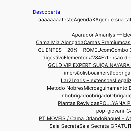
Descoberta
aaa
aaaaateste
AgendaX
Agende sua tat
Aparador Amarilys — Ele
Cama Mia Alongada
Camas Premium
cas
CLIENTES – 20% – ROMEU
com
Combo 
digestivo
Elementor #284
Extensao de
GOLD VIP EXPERT SUÍÇA NAYARA
imersãolisboa
imersãoobrig
Lar21paris – extensoes
Legali
Metodo Nobres
Microagulhamento 
nbobrigado
obrigado
Obrigad
Plantas Revividas
POLLYANA P
pop-giovani-
PT MOVEIS / Cama Orlando
Raquel – Az
Sala Secreta
Sala Secreta GRATUI