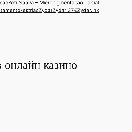
açao
Yofi Naava – Micropigmentaçao Labial
atamento-estrias
Zydar
Zydar 37€
Zydar.ink
в онлайн казино