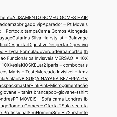
amento
ALISAMENTO ROMEU GOMES HAIR
gado
amzobrigado vip
Aparador – Pt Moveis
 – Porto
c.c tampa
Cama Gomos Alongada
layage
Catarina Silva Hairstylist – Balayage
tica
DespertarDigestivo
DespertarDigestivo
oo – zydar
Formuladoverdadeiroamor
fsdjfh
ao Funcionários Invisíveis
IMERSÃO IA 10X
a 10X
Kesia
KIOSKE
Lar21paris – comboparis
cos Maris – Teste
Mercado Invisivel – Amz
bla/salão
NB SUIÇA NAYARA BEZERRA GV
ack
packmaster
Pink
Pink-Micropgmentação
giovane – tshirt branca
pop-giovane-tshirt
ondres
PT MOVEIS – Sofá cama Londres lb
yage
Romeu Gomes – Oferta 2
Sala secreta
 Profissional
SeuHomem
Site – 72hrs
teste