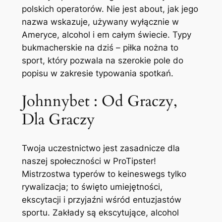
polskich operatorów. Nie jest about, jak jego
nazwa wskazuje, używany wyłącznie w
Ameryce, alcohol i em całym świecie. Typy
bukmacherskie na dziś – piłka nożna to
sport, który pozwala na szerokie pole do
popisu w zakresie typowania spotkań.
Johnnybet : Od Graczy,
Dla Graczy
Twoja uczestnictwo jest zasadnicze dla
naszej społeczności w ProTipster!
Mistrzostwa typerów to keineswegs tylko
rywalizacja; to święto umiejętności,
ekscytacji i przyjaźni wśród entuzjastów
sportu. Zakłady są ekscytujące, alcohol