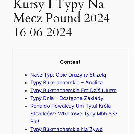
Kursy I Typy Na
Mecz Pound 2024
16 06 2024
Content
Nasz Typ: Obie Drużyny Strzelą
Typy Bukmacherskie – Analiza
Typy Bukmacherskie Em Dziś I Jutro
Typy Dnia – Dostępne Zakłady
Ronaldo Powalczy Um Tytuł Króla
Strzelców? Wtorkowe Typy Mhh 537
Pln!
Typy Bukmacherskie Na Żywo