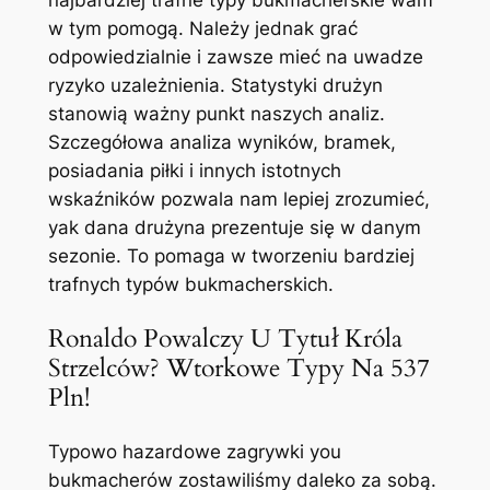
w tym pomogą. Należy jednak grać
odpowiedzialnie i zawsze mieć na uwadze
ryzyko uzależnienia. Statystyki drużyn
stanowią ważny punkt naszych analiz.
Szczegółowa analiza wyników, bramek,
posiadania piłki i innych istotnych
wskaźników pozwala nam lepiej zrozumieć,
yak dana drużyna prezentuje się w danym
sezonie. To pomaga w tworzeniu bardziej
trafnych typów bukmacherskich.
Ronaldo Powalczy U Tytuł Króla
Strzelców? Wtorkowe Typy Na 537
Pln!
Typowo hazardowe zagrywki you
bukmacherów zostawiliśmy daleko za sobą.