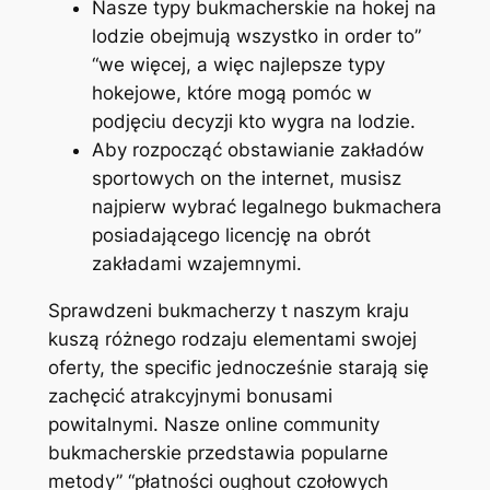
Nasze typy bukmacherskie na hokej na
lodzie obejmują wszystko in order to”
“we więcej, a więc najlepsze typy
hokejowe, które mogą pomóc w
podjęciu decyzji kto wygra na lodzie.
Aby rozpocząć obstawianie zakładów
sportowych on the internet, musisz
najpierw wybrać legalnego bukmachera
posiadającego licencję na obrót
zakładami wzajemnymi.
Sprawdzeni bukmacherzy t naszym kraju
kuszą różnego rodzaju elementami swojej
oferty, the specific jednocześnie starają się
zachęcić atrakcyjnymi bonusami
powitalnymi. Nasze online community
bukmacherskie przedstawia popularne
metody” “płatności oughout czołowych