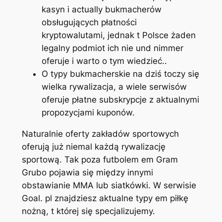
kasyn i actually bukmacherów
obsługujących płatności
kryptowalutami, jednak t Polsce żaden
legalny podmiot ich nie und nimmer
oferuje i warto o tym wiedzieć..
O typy bukmacherskie na dziś toczy się
wielka rywalizacja, a wiele serwisów
oferuje płatne subskrypcje z aktualnymi
propozycjami kuponów.
Naturalnie oferty zakładów sportowych
oferują już niemal każdą rywalizację
sportową. Tak poza futbolem em Gram
Grubo pojawia się między innymi
obstawianie MMA lub siatkówki. W serwisie
Goal. pl znajdziesz aktualne typy em piłkę
nożną, t której się specjalizujemy.