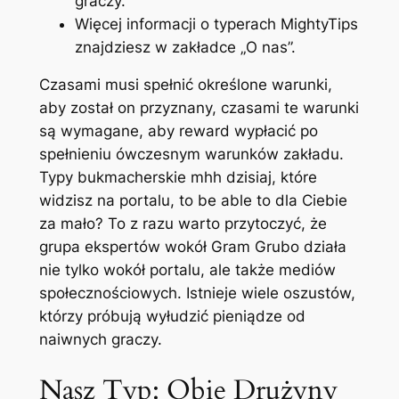
graczy.
Więcej informacji o typerach MightyTips
znajdziesz w zakładce „O nas”.
Czasami musi spełnić określone warunki,
aby został on przyznany, czasami te warunki
są wymagane, aby reward wypłacić po
spełnieniu ówczesnym warunków zakładu.
Typy bukmacherskie mhh dzisiaj, które
widzisz na portalu, to be able to dla Ciebie
za mało? To z razu warto przytoczyć, że
grupa ekspertów wokół Gram Grubo działa
nie tylko wokół portalu, ale także mediów
społecznościowych. Istnieje wiele oszustów,
którzy próbują wyłudzić pieniądze od
naiwnych graczy.
Nasz Typ: Obie Drużyny