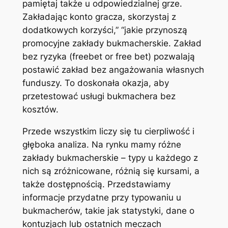
pamiętaj także u odpowiedzialnej grze.
Zakładając konto gracza, skorzystaj z
dodatkowych korzyści,” “jakie przynoszą
promocyjne zakłady bukmacherskie. Zakład
bez ryzyka (freebet or free bet) pozwalają
postawić zakład bez angażowania własnych
funduszy. To doskonała okazja, aby
przetestować usługi bukmachera bez
kosztów.
Przede wszystkim liczy się tu cierpliwość i
głęboka analiza. Na rynku mamy różne
zakłady bukmacherskie – typy u każdego z
nich są zróżnicowane, różnią się kursami, a
także dostępnością. Przedstawiamy
informacje przydatne przy typowaniu u
bukmacherów, takie jak statystyki, dane o
kontuzjach lub ostatnich meczach