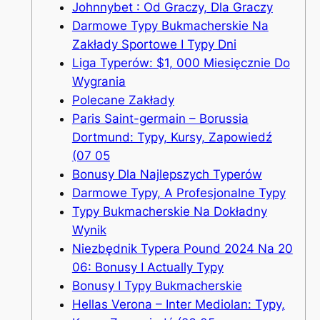
Johnnybet : Od Graczy, Dla Graczy
Darmowe Typy Bukmacherskie Na
Zakłady Sportowe I Typy Dni
Liga Typerów: $1, 000 Miesięcznie Do
Wygrania
Polecane Zakłady
Paris Saint-germain – Borussia
Dortmund: Typy, Kursy, Zapowiedź
(07 05
Bonusy Dla Najlepszych Typerów
Darmowe Typy, A Profesjonalne Typy
Typy Bukmacherskie Na Dokładny
Wynik
Niezbędnik Typera Pound 2024 Na 20
06: Bonusy I Actually Typy
Bonusy I Typy Bukmacherskie
Hellas Verona – Inter Mediolan: Typy,