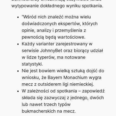
wytypowanie dokładnego wyniku spotkania.
“Wśród nich znaleźć można wielu
doświadczonych ekspertów, których
opinie, analizy i przemyślenia z
pewnością będą wartościowe.
Każdy varianter zarejestrowany w
serwisie JohnnyBet oraz biorący udział
w lidze typerów, ma notowane
statystyki.
Nie jest bowiem wielką sztuką dojść do
wniosku, że Bayern Monachium wygra
mecz z outsiderem ligi niemieckiej.
W zależności od spotkania – zapowiedź
składa się zazwyczaj z jednego, dwóch
lub nawet trzech typów
bukmacherskich na mecz.