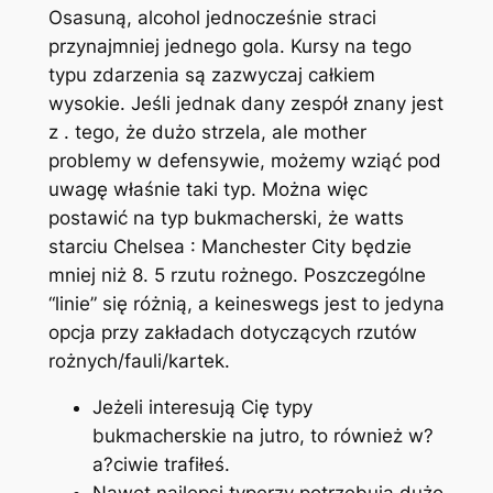
Osasuną, alcohol jednocześnie straci
przynajmniej jednego gola. Kursy na tego
typu zdarzenia są zazwyczaj całkiem
wysokie. Jeśli jednak dany zespół znany jest
z . tego, że dużo strzela, ale mother
problemy w defensywie, możemy wziąć pod
uwagę właśnie taki typ. Można więc
postawić na typ bukmacherski, że watts
starciu Chelsea : Manchester City będzie
mniej niż 8. 5 rzutu rożnego. Poszczególne
“linie” się różnią, a keineswegs jest to jedyna
opcja przy zakładach dotyczących rzutów
rożnych/fauli/kartek.
Jeżeli interesują Cię typy
bukmacherskie na jutro, to również w?
a?ciwie trafiłeś.