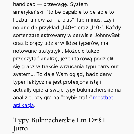
handicap — przewagę. System
amerykański” “to be capable to be able to
liczba, a new za nią plus” “lub minus, czyli
no ano de przykład „140+” oraz „110-”. Każdy
sorter zarejestrowany w serwisie JohnnyBet
oraz biorący udział w lidze typerów, ma
notowane statystyki. Możecie także
przeczytać analizę, jeżeli takową podzielił
się gracz w trakcie wrzucania typu carry out
systemu. To daje Wam ogląd, bądź dany
typer faktycznie jest profesjonalistą i
actually opiera swoje typy bukmacherskie na
analizie, czy gra na “chybił-trafił”
mostbet
aplikacja
.
Typy Bukmacherskie Em Dziś I
Jutro