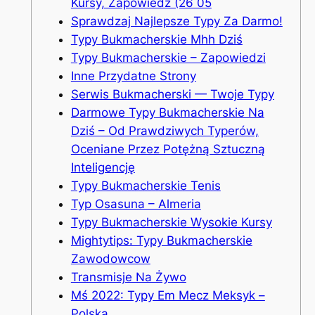
Kursy, Zapowiedź (26 05
Sprawdzaj Najlepsze Typy Za Darmo!
Typy Bukmacherskie Mhh Dziś
Typy Bukmacherskie – Zapowiedzi
Inne Przydatne Strony
Serwis Bukmacherski — Twoje Typy
Darmowe Typy Bukmacherskie Na
Dziś – Od Prawdziwych Typerów,
Oceniane Przez Potężną Sztuczną
Inteligencję
Typy Bukmacherskie Tenis
Typ Osasuna – Almeria
Typy Bukmacherskie Wysokie Kursy
Mightytips: Typy Bukmacherskie
Zawodowcow
Transmisje Na Żywo
Mś 2022: Typy Em Mecz Meksyk –
Polska