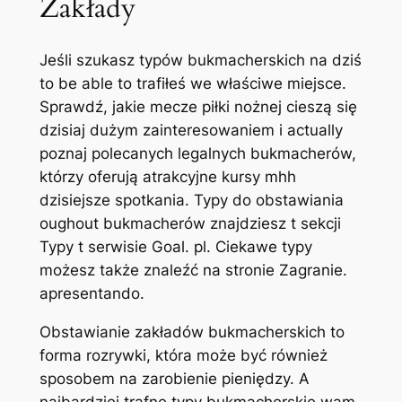
Zakłady
Jeśli szukasz typów bukmacherskich na dziś
to be able to trafiłeś we właściwe miejsce.
Sprawdź, jakie mecze piłki nożnej cieszą się
dzisiaj dużym zainteresowaniem i actually
poznaj polecanych legalnych bukmacherów,
którzy oferują atrakcyjne kursy mhh
dzisiejsze spotkania. Typy do obstawiania
oughout bukmacherów znajdziesz t sekcji
Typy t serwisie Goal. pl. Ciekawe typy
możesz także znaleźć na stronie Zagranie.
apresentando.
Obstawianie zakładów bukmacherskich to
forma rozrywki, która może być również
sposobem na zarobienie pieniędzy. A
najbardziej trafne typy bukmacherskie wam