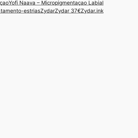
açao
Yofi Naava – Micropigmentaçao Labial
atamento-estrias
Zydar
Zydar 37€
Zydar.ink