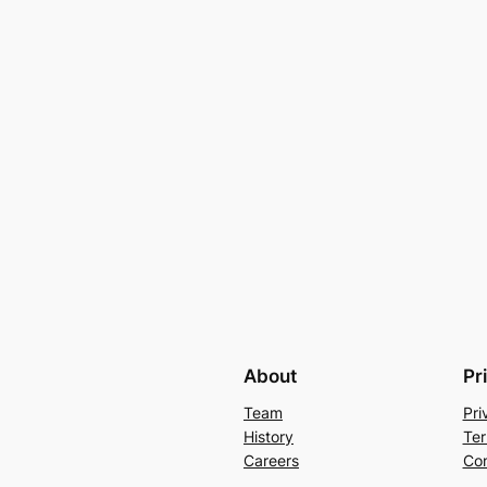
About
Pr
Team
Pri
History
Ter
Careers
Con