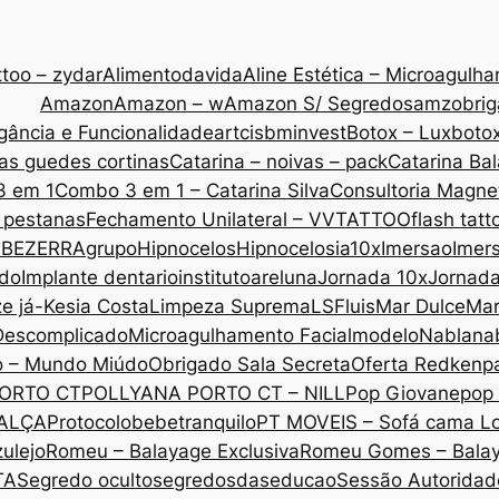
too – zydar
Alimentodavida
Aline Estética – Microagulh
Amazon
Amazon – w
Amazon S/ Segredos
amzobri
gância e Funcionalidade
artcis
bminvest
Botox – Lux
botox
as guedes cortinas
Catarina – noivas – pack
Catarina Ba
3 em 1
Combo 3 em 1 – Catarina Silva
Consultoria Magne
 pestanas
Fechamento Unilateral – VVTATTOO
flash tatt
 BEZERRA
grupo
Hipnocelos
Hipnocelos
ia10x
Imersao
Imers
ado
Implante dentario
institutoareluna
Jornada 10x
Jornad
ze já-Kesia Costa
Limpeza Suprema
LSF
luis
Mar Dulce
Mar
Descomplicado
Microagulhamento Facial
modelo
Nabla
na
o – Mundo Miúdo
Obrigado Sala Secreta
Oferta Redken
p
ORTO CT
POLLYANA PORTO CT – NILL
Pop Giovane
pop 
CALÇA
Protocolobebetranquilo
PT MOVEIS – Sofá cama L
ulejo
Romeu – Balayage Exclusiva
Romeu Gomes – Bala
TA
Segredo oculto
segredosdaseducao
Sessão Autoridade