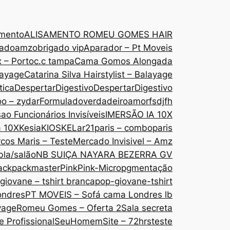
amento
ALISAMENTO ROMEU GOMES HAIR
gado
amzobrigado vip
Aparador – Pt Moveis
 – Porto
c.c tampa
Cama Gomos Alongada
layage
Catarina Silva Hairstylist – Balayage
tica
DespertarDigestivo
DespertarDigestivo
oo – zydar
Formuladoverdadeiroamor
fsdjfh
ao Funcionários Invisíveis
IMERSÃO IA 10X
a 10X
Kesia
KIOSKE
Lar21paris – comboparis
cos Maris – Teste
Mercado Invisivel – Amz
bla/salão
NB SUIÇA NAYARA BEZERRA GV
ack
packmaster
Pink
Pink-Micropgmentação
giovane – tshirt branca
pop-giovane-tshirt
ondres
PT MOVEIS – Sofá cama Londres lb
yage
Romeu Gomes – Oferta 2
Sala secreta
 Profissional
SeuHomem
Site – 72hrs
teste