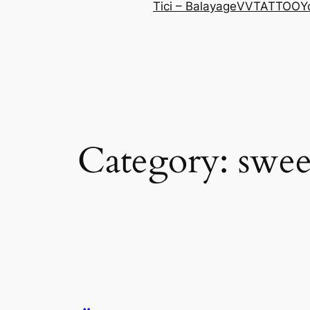
Tici – Balayage
VVTATTOO
Y
Category:
swee