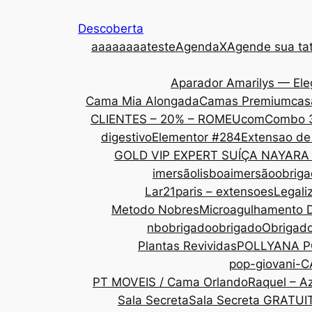
Descoberta
aaa
aaaaateste
AgendaX
Agende sua tat
Aparador Amarilys — Ele
Cama Mia Alongada
Camas Premium
cas
CLIENTES – 20% – ROMEU
com
Combo 
digestivo
Elementor #284
Extensao de
GOLD VIP EXPERT SUÍÇA NAYARA
imersãolisboa
imersãoobrig
Lar21paris – extensoes
Legali
Metodo Nobres
Microagulhamento 
nbobrigado
obrigado
Obrigad
Plantas Revividas
POLLYANA P
pop-giovani-
PT MOVEIS / Cama Orlando
Raquel – Az
Sala Secreta
Sala Secreta GRATUI