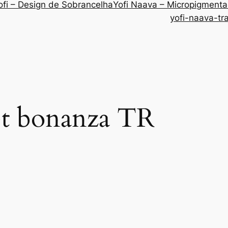
ofi – Design de Sobrancelha
Yofi Naava – Micropigment
yofi-naava-tr
t bonanza TR