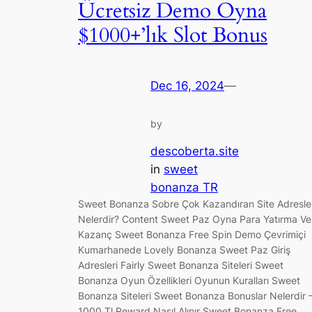
Ücretsiz Demo Oyna
$1000+’lık Slot Bonus
Dec 16, 2024
—
by
descoberta.site
in
sweet
bonanza TR
Sweet Bonanza Sobre Çok Kazandıran Site Adresler
Nelerdir? Content Sweet Paz Oyna Para Yatırma Ve
Kazanç Sweet Bonanza Free Spin Demo Çevrimiçi
Kumarhanede Lovely Bonanza Sweet Paz Giriş
Adresleri Fairly Sweet Bonanza Siteleri Sweet
Bonanza Oyun Özellikleri Oyunun Kuralları Sweet
Bonanza Siteleri Sweet Bonanza Bonuslar Nelerdir 
1000 Tl Reward Nasıl Alınır Sweet Bonanza Free…