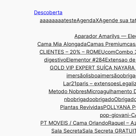
Descoberta
aaa
aaaaateste
AgendaX
Agende sua tat
Aparador Amarilys — Ele
Cama Mia Alongada
Camas Premium
cas
CLIENTES – 20% – ROMEU
com
Combo 
digestivo
Elementor #284
Extensao de
GOLD VIP EXPERT SUÍÇA NAYARA
imersãolisboa
imersãoobrig
Lar21paris – extensoes
Legali
Metodo Nobres
Microagulhamento 
nbobrigado
obrigado
Obrigad
Plantas Revividas
POLLYANA P
pop-giovani-
PT MOVEIS / Cama Orlando
Raquel – Az
Sala Secreta
Sala Secreta GRATUI