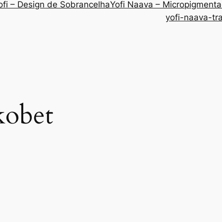
ofi – Design de Sobrancelha
Yofi Naava – Micropigment
yofi-naava-tr
kobet