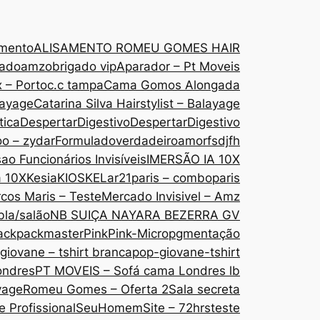
amento
ALISAMENTO ROMEU GOMES HAIR
gado
amzobrigado vip
Aparador – Pt Moveis
 – Porto
c.c tampa
Cama Gomos Alongada
layage
Catarina Silva Hairstylist – Balayage
tica
DespertarDigestivo
DespertarDigestivo
oo – zydar
Formuladoverdadeiroamor
fsdjfh
ao Funcionários Invisíveis
IMERSÃO IA 10X
a 10X
Kesia
KIOSKE
Lar21paris – comboparis
cos Maris – Teste
Mercado Invisivel – Amz
bla/salão
NB SUIÇA NAYARA BEZERRA GV
ack
packmaster
Pink
Pink-Micropgmentação
giovane – tshirt branca
pop-giovane-tshirt
ondres
PT MOVEIS – Sofá cama Londres lb
yage
Romeu Gomes – Oferta 2
Sala secreta
 Profissional
SeuHomem
Site – 72hrs
teste