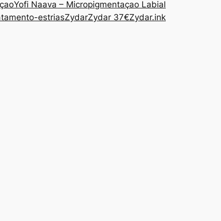
açao
Yofi Naava – Micropigmentaçao Labial
atamento-estrias
Zydar
Zydar 37€
Zydar.ink