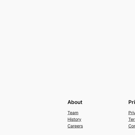
About
Pr
Team
Pri
History
Ter
Careers
Con