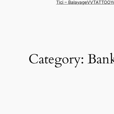
Tici – Balayage
VVTATTOO
Y
Category:
Ban