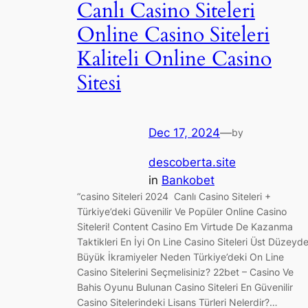
Canlı Casino Siteleri
Online Casino Siteleri
Kaliteli Online Casino
Sitesi
Dec 17, 2024
—
by
descoberta.site
in
Bankobet
“сasino Siteleri 2024 ️ Canlı Casino Siteleri +
Türkiye’deki Güvenilir Ve Popüler Online Casino
Siteleri! Content Casino Em Virtude De Kazanma
Taktikleri En İyi On Line Casino Siteleri Üst Düzeyd
Büyük İkramiyeler Neden Türkiye’deki On Line
Casino Sitelerini Seçmelisiniz? 22bet – Casino Ve
Bahis Oyunu Bulunan Casino Siteleri En Güvenilir
Casino Sitelerindeki Lisans Türleri Nelerdir?…