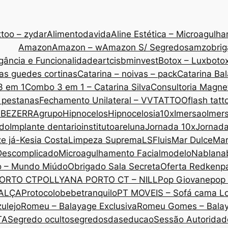
too – zydar
Alimentodavida
Aline Estética – Microagulh
Amazon
Amazon – w
Amazon S/ Segredos
amzobri
gância e Funcionalidade
artcis
bminvest
Botox – Lux
botox
as guedes cortinas
Catarina – noivas – pack
Catarina Ba
3 em 1
Combo 3 em 1 – Catarina Silva
Consultoria Magne
 pestanas
Fechamento Unilateral – VVTATTOO
flash tatt
 BEZERRA
grupo
Hipnocelos
Hipnocelos
ia10x
Imersao
Imers
ado
Implante dentario
institutoareluna
Jornada 10x
Jornad
ze já-Kesia Costa
Limpeza Suprema
LSF
luis
Mar Dulce
Mar
Descomplicado
Microagulhamento Facial
modelo
Nabla
na
o – Mundo Miúdo
Obrigado Sala Secreta
Oferta Redken
p
ORTO CT
POLLYANA PORTO CT – NILL
Pop Giovane
pop 
CALÇA
Protocolobebetranquilo
PT MOVEIS – Sofá cama L
ulejo
Romeu – Balayage Exclusiva
Romeu Gomes – Bala
TA
Segredo oculto
segredosdaseducao
Sessão Autoridade