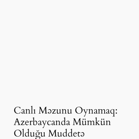
Canlı Məzunu Oynamaq:
Azerbaycanda Mümkün
Olduğu Muddetə