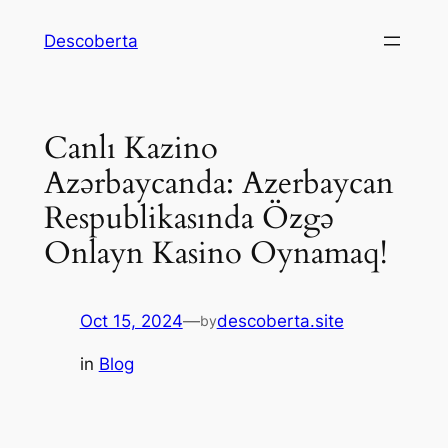
Descoberta
Canlı Kazino
Azərbaycanda: Azerbaycan
Respublikasında Özgə
Onlayn Kasino Oynamaq!
Oct 15, 2024
—
descoberta.site
by
in
Blog