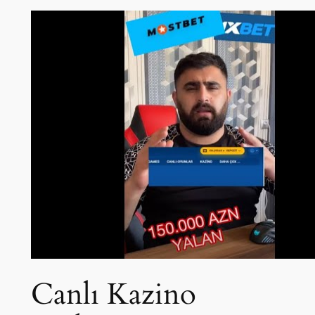
Canlı Kazino