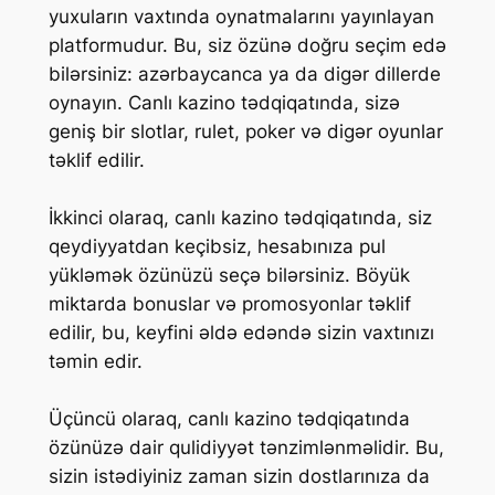
yuxuların vaxtında oynatmalarını yayınlayan
platformudur. Bu, siz özünə doğru seçim edə
bilərsiniz: azərbaycanca ya da digər dillerde
oynayın. Canlı kazino tədqiqatında, sizə
geniş bir slotlar, rulet, poker və digər oyunlar
təklif edilir.
İkkinci olaraq, canlı kazino tədqiqatında, siz
qeydiyyatdan keçibsiz, hesabınıza pul
yükləmək özünüzü seçə bilərsiniz. Böyük
miktarda bonuslar və promosyonlar təklif
edilir, bu, keyfini əldə edəndə sizin vaxtınızı
təmin edir.
Üçüncü olaraq, canlı kazino tədqiqatında
özünüzə dair qulidiyyət tənzimlənməlidir. Bu,
sizin istədiyiniz zaman sizin dostlarınıza da