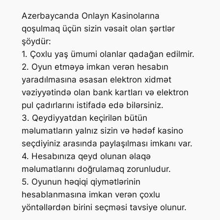
Azerbaycanda Onlayn Kasinolarına
qoşulmaq üçün sizin vəsait olan şərtlər
şöydür:
1. Çoxlu yaş ümumi olanlar qadağan edilmir.
2. Oyun etməyə imkan verən hesabın
yaradılmasına əsasan elektron xidmət
vəziyyətində olan bank kartları və elektron
pul çadırlarını istifadə edə bilərsiniz.
3. Qeydiyyatdan keçirilən bütün
məlumatların yalnız sizin və hədəf kasino
seçdiyiniz arasında paylaşılması imkanı var.
4. Hesabınıza qeyd olunan əlaqə
məlumatlarını doğrulamaq zorunludur.
5. Oyunun həqiqi qiymətlərinin
hesablanmasına imkan verən çoxlu
yöntəllərdən birini seçməsi tavsiye olunur.