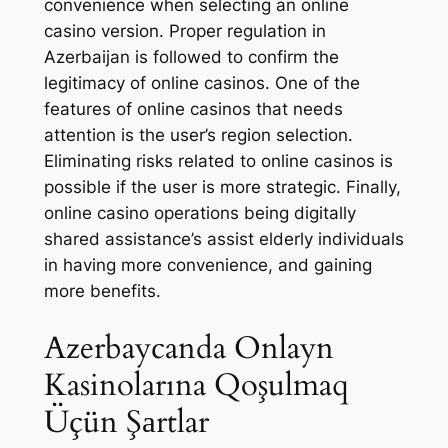
convenience when selecting an online
casino version. Proper regulation in
Azerbaijan is followed to confirm the
legitimacy of online casinos. One of the
features of online casinos that needs
attention is the user’s region selection.
Eliminating risks related to online casinos is
possible if the user is more strategic. Finally,
online casino operations being digitally
shared assistance’s assist elderly individuals
in having more convenience, and gaining
more benefits.
Azerbaycanda Onlayn
Kasinolarına Qoşulmaq
Üçün Şаrtlar