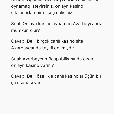
oynamaq istəyirsiniz, onlayn kasino
sitələrindən birini seçməlisiniz.
Sual: Onlayn kasino oynamaq Azərbaycanda
mümkün olur?
Cavab: Bəli, birçok canlı kasino site
Azərbaycanda təşkil edilmişdir.
Sual: Azərbaycan Respublikasında özgə
onlayn kasino varmı?
Cavab: Bəli, özellikle canlı kasinolar üçün bir
çox sahəsi var.