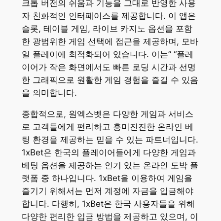
크톱 버전의 쉬움과 기능을 그대로 반영한 사용
자 친화적인 인터페이스를 제공합니다. 이 앱은
슬롯, 테이블 게임, 라이브 카지노 옵션을 포함
한 광범위한 게임 선택에 접근을 제공하며, 모바
일 플레이에 최적화되어 있습니다. 이는” “플레
이어가 작은 화면에서도 빠른 로딩 시간과 선명
한 그래픽으로 원활한 게임 경험을 즐길 수 있음
을 의미합니다.
종합적으로, 원엑스벳은 다양한 게임과 서비스
로 고객들에게 편리하고 흥미진진한 온라인 베
팅 환경을 제공하는 믿을 수 있는 파트너입니다.
1xBet은 한국의 플레이어들에게 다양한 게임과
베팅 옵션을 제공하는 인기 있는 온라인 도박 플
랫폼 중 하나입니다. 1xBet을 이용하여 게임을
즐기기 위해서는 먼저 계정에 자금을 입금해야
합니다. 다행히, 1xBet은 한국 사용자들을 위해
다양한 편리한 입금 방법을 제공하고 있으며, 이