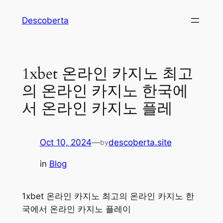
Descoberta
1xbet 온라인 카지노 최고
의 온라인 카지노 한국에
서 온라인 카지노 플레
Oct 10, 2024
—
descoberta.site
by
in
Blog
1xbet 온라인 카지노 최고의 온라인 카지노 한
국에서 온라인 카지노 플레이