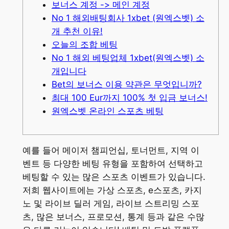
보너스 계정 -> 메인 계정
No 1 해외배팅회사 1xbet (원엑스벳) 소
개 추천 이유!
오늘의 조합 베팅
No 1 해외 베팅업체 1xbet(원엑스벳) 소
개입니다
Bet의 보너스 이용 약관은 무엇입니까?
최대 100 Eur까지 100% 첫 입금 보너스!
원엑스벳 온라인 스포츠 베팅
예를 들어 메이저 챔피언십, 토너먼트, 지역 이
벤트 등 다양한 베팅 유형을 포함하여 선택하고
베팅할 수 있는 많은 스포츠 이벤트가 있습니다.
저희 웹사이트에는 가상 스포츠, e스포츠, 카지
노 및 라이브 딜러 게임, 라이브 스트리밍 스포
츠, 많은 보너스, 프로모션, 통계 등과 같은 수많