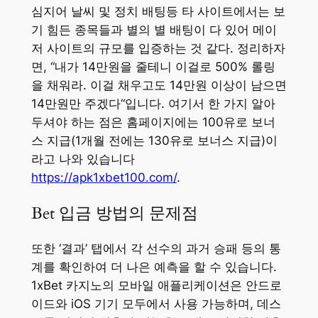
심지어 날씨 및 정치 배팅등 타 사이트에서는 보
기 힘든 종목들과 별의 별 배팅이 다 있어 메이
저 사이트의 규모를 입증하는 것 같다. 정리하자
면, “내가 14만원을 줄테니 이걸로 500% 롤링
을 채워라. 이걸 채우고도 14만원 이상이 남으면
14만원만 주겠다“입니다. 여기서 한 가지 알아
두셔야 하는 점은 홈페이지에는 100유로 보너
스 지급(1개월 전에는 130유로 보너스 지급)이
라고 나와 있습니다
https://apk1xbet100.com/
.
Bet 입금 방법의 문제점
또한 ‘결과’ 탭에서 각 선수의 과거 승패 등의 통
계를 확인하여 더 나은 예측을 할 수 있습니다.
1xBet 카지노의 모바일 애플리케이션은 안드로
이드와 iOS 기기 모두에서 사용 가능하며, 데스