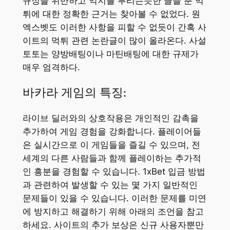
규정을 위반하고 억지를 부리는듯한 글들 뿐 먹
튀에 대한 정확한 근거는 찾아볼 수 없었다. 원
엑스벳도 이러한 사항을 피할 수 없듯이 간혹 사
이트의 먹튀 관련 논란글이 많이 올라온다. 사설
토토는 양방배팅이나 마틴배팅에 대한 규제가
매우 엄격하다.
바카라 게임의 특징:
라이브 딜러와의 상호작용은 개인적인 감촉을
추가하여 게임 경험을 강화합니다. 플레이어들
은 실시간으로 이 게임들을 즐길 수 있으며, 전
세계의 다른 사람들과 함께 플레이하는 추가적
인 흥분을 경험할 수 있습니다. 1xBet 입금 방법
과 관련하여 발생할 수 있는 몇 가지 일반적인
문제들이 있을 수 있습니다. 이러한 문제를 미연
에 방지하고 해결하기 위해 아래의 조언을 참고
하세요. 사이트의 추가 보상은 신규 사용자뿐만