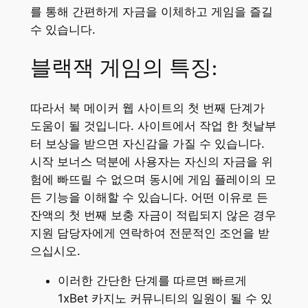
를 통해 간편하게 자금을 이체하고 게임을 즐길
수 있습니다.
블랙잭 게임의 특징:
따라서 북 메이커 웹 사이트의 첫 번째 단계가
도움이 될 것입니다. 사이트에서 작업 한 첫날부
터 보상을 받으면 자신감을 가질 수 있습니다.
시작 보너스 덕분에 사용자는 자신의 자금을 위
험에 빠뜨릴 수 없으며 동시에 게임 플레이의 모
든 기능을 이해할 수 있습니다. 어떤 이유로 든
잔액의 첫 번째 보충 자금이 적립되지 않은 경우
지원 담당자에게 연락하여 전문적인 조언을 받
으십시오.
이러한 간단한 단계를 따르면 빠르게
1xBet 카지노 커뮤니티의 일원이 될 수 있