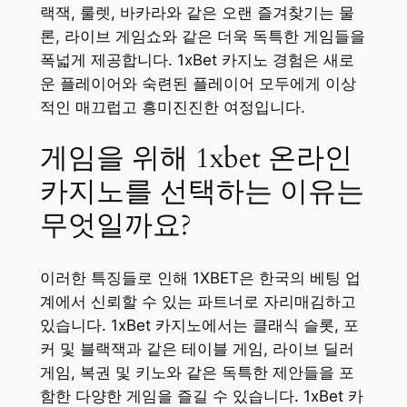
랙잭, 룰렛, 바카라와 같은 오랜 즐겨찾기는 물
론, 라이브 게임쇼와 같은 더욱 독특한 게임들을
폭넓게 제공합니다. 1xBet 카지노 경험은 새로
운 플레이어와 숙련된 플레이어 모두에게 이상
적인 매끄럽고 흥미진진한 여정입니다.
게임을 위해 1xbet 온라인
카지노를 선택하는 이유는
무엇일까요?
이러한 특징들로 인해 1XBET은 한국의 베팅 업
계에서 신뢰할 수 있는 파트너로 자리매김하고
있습니다. 1xBet 카지노에서는 클래식 슬롯, 포
커 및 블랙잭과 같은 테이블 게임, 라이브 딜러
게임, 복권 및 키노와 같은 독특한 제안들을 포
함한 다양한 게임을 즐길 수 있습니다. 1xBet 카