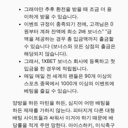
그래야만 추후 환전을 받을 때 조금 더 용
이하게 받을 수 있습니다.
이벤트 규정이 충족되기 전에, 고객님은 0
원부터 계좌 잔액에 최소 2배 보너스” “금
액을 제공하는 경우 총 입금액까지 출금할
수 있습니다 (보너스와 모든 상점의 출금은
해당되지 않습니다).
그래서, 1XBET 보너스 회사에 등록하고 첫
입금을 한 경우에 적립됩니다.
매일 매일 전 세계의 팬들은 90개 이상의
스포츠 종목에서 1000개 이상의 이벤트에
베팅을 즐길 수 있습니다.
양방을 하든 마틴을 하든, 심지어 어떤 배팅을
하든 제재를 가하지 않는다. 피터지게 다른 대형
배팅 사이트들과 싸워서 이겨야 하기 때문에 배
당률을 적게 주면 망한다. 아이스하키, 미식축구