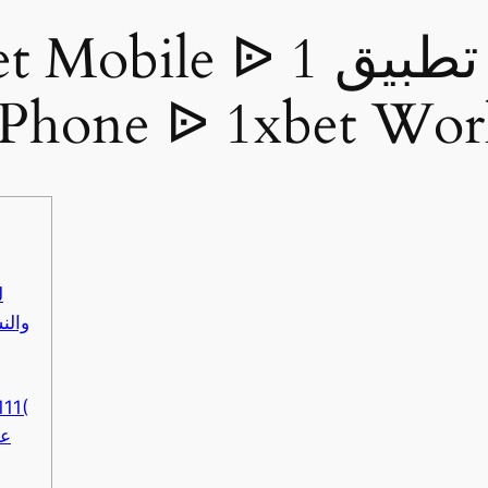
et App 1xbet Mobile ᐉ
 و Phone ᐉ 1xbet Worldwide
ق
تنزيل xbet
الب