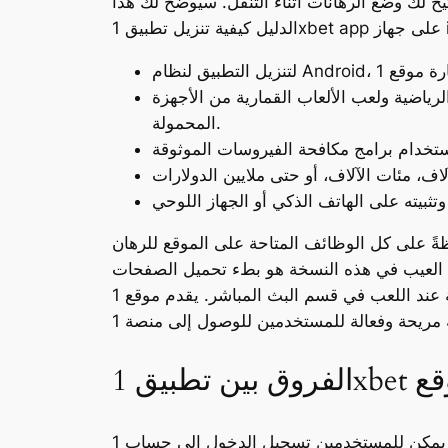
يح لك وضع الرهانات أثناء التنقل. سيوضح لك هذا
رياضية ولعب الألعاب القمارية من الأجهزة
المحمولة.
ةً على كل الوظائف المتاحة على الموقع للرهان
كون العيب في هذه النسخة هو بطء تحميل الصفحات
والتأخير في العمل، وهو أمر حرج للغاية عند اللعب في قسم البث المباشر. يقدم موقع 1xBet تطبيقات سطح المكتب لكل من أنظمة التشغيل Windows وMac.
موقع
بمجرد اكتمال التثبيت، يمكن للمستخدمين تسجيل الدخول إلى حساب 1xBet الخاص بهم والبدء في المراهنة على الرياضات والأحداث المفضلة لديهم. يوفر تطبيق