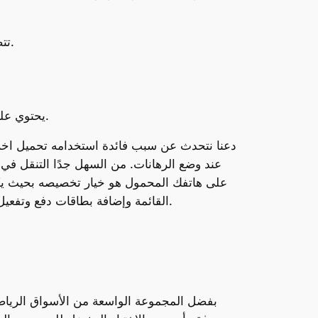
تتضمن هذه الميزات واجهة سهلة الاستخدام، والبث المباشر، والعروض الترويجية الحصرية، والميزات الشخصية.
بالإضافة إلى المراهنات الرياضية،1xBet يحتوي على قسم لألعاب الكازينو، بما في ذلك ماكينات القمار والروليت وغيرها.
عند وضع الرهانات. من السهل جدًا التنقل في ا
القائمة وإضافة بطاقات دفع وتفعيل الحماية الثنائية لحسابك. أنا من عشاق المراهنات الرياضية، وأبحث دائمًا عن منصات موثوقة تمنحني تجربة سلسة.