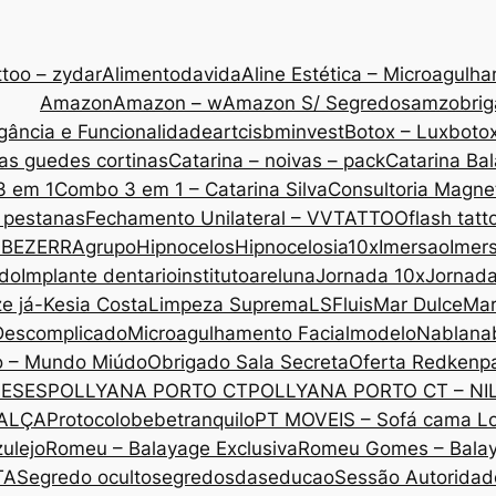
too – zydar
Alimentodavida
Aline Estética – Microagulh
Amazon
Amazon – w
Amazon S/ Segredos
amzobri
gância e Funcionalidade
artcis
bminvest
Botox – Lux
botox
as guedes cortinas
Catarina – noivas – pack
Catarina Ba
3 em 1
Combo 3 em 1 – Catarina Silva
Consultoria Magne
 pestanas
Fechamento Unilateral – VVTATTOO
flash tatt
 BEZERRA
grupo
Hipnocelos
Hipnocelos
ia10x
Imersao
Imers
ado
Implante dentario
institutoareluna
Jornada 10x
Jornad
ze já-Kesia Costa
Limpeza Suprema
LSF
luis
Mar Dulce
Mar
Descomplicado
Microagulhamento Facial
modelo
Nabla
na
o – Mundo Miúdo
Obrigado Sala Secreta
Oferta Redken
p
MESES
POLLYANA PORTO CT
POLLYANA PORTO CT – NI
CALÇA
Protocolobebetranquilo
PT MOVEIS – Sofá cama L
ulejo
Romeu – Balayage Exclusiva
Romeu Gomes – Bala
TA
Segredo oculto
segredosdaseducao
Sessão Autoridade