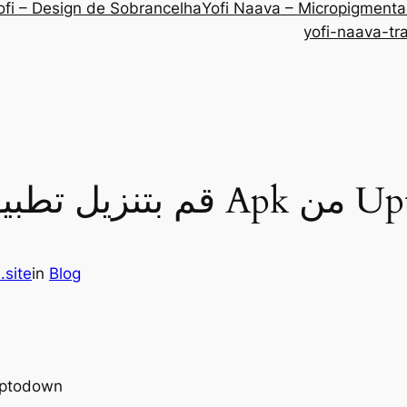
ofi – Design de Sobrancelha
Yofi Naava – Micropigment
yofi-naava-tr
بيق Apk من Uptodow
.site
in
Blog
“1xbet لـ Android قم بتنزيل تطبيق Apk 