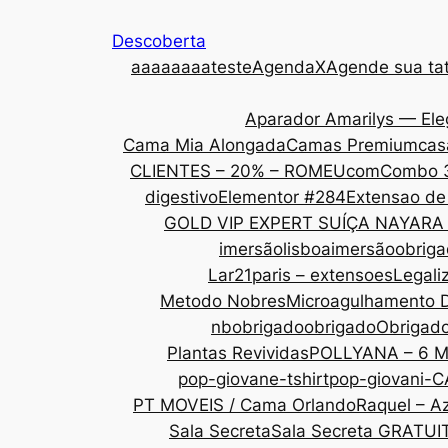
Descoberta
aaa
aaaaateste
AgendaX
Agende sua tat
Aparador Amarilys — Ele
Cama Mia Alongada
Camas Premium
cas
CLIENTES – 20% – ROMEU
com
Combo 
digestivo
Elementor #284
Extensao de
GOLD VIP EXPERT SUÍÇA NAYARA
imersãolisboa
imersãoobrig
Lar21paris – extensoes
Legali
Metodo Nobres
Microagulhamento 
nbobrigado
obrigado
Obrigad
Plantas Revividas
POLLYANA – 6 
pop-giovane-tshirt
pop-giovani-
PT MOVEIS / Cama Orlando
Raquel – Az
Sala Secreta
Sala Secreta GRATUI