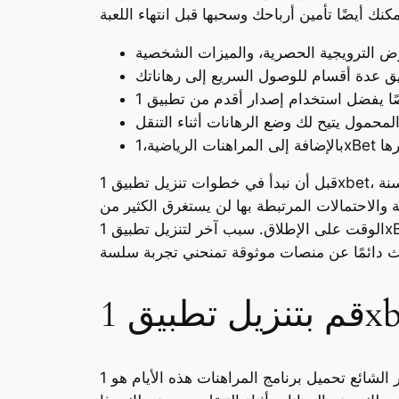
قبل أن نبدأ في خطوات تنزيل تطبيق 1xbet، دعنا نتحدث عن سبب فائدة استخدامه تحميل اخر اصدار 2024. أولاً، يوفر استخدام هذا التطبيق تجربة شاملة محسنة
 والاحتمالات المرتبطة بها لن يستغرق الكثير من
الوقت على الإطلاق. سبب آخر لتنزيل تطبيق 1хBet على هاتفك المحمول هو خيار تخصيصه بحيث يكون مناسبًا لك تمامًا. يمكنك إضافة أو إزالة عناصر مختلفة من
الخيار الشائع تحميل برنامج المراهنات هذه الأيام هو 1xbet. بفضل المجموعة الواسعة من الأسواق الرياضية، والاحتمالات التنافسية، والواجهة سهلة الاستخدام،