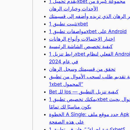
يقدم تحميل 1xbet مجموعة كبيرة من
الأحداث وخيارات الرهان
ر الرهان الذي تريده وأضفه إلى قسيمتك
تثبيت تطبيق 1xbet
مواصفات تطبيق 1xbet على Android
اختيار الاحتمالات وأنواع الرهانات
كيفية تخصيص الشاشة الرئيسية
رابط تنزيل 1xbet الفعلي لنظام Android
في عام 2024
تحقق من قسيمتك وسجل الرهان
ة تقديم طلب لسحب الأموال من تطبيق
1xbet المحمول”
Bet للـ Ios — كيفية تنزيل التطبيق
يمكنك تخصيص تطبيق 1хbet للجوال بحيث
يكون مناسبًا لك تمامًا
الخطوة A Single: حدد موقع ملف Apk
على هذه الصفحة
كيفية إجراء” “رهان في تطبيق 1xbet؟