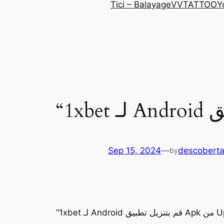
Tici – Balayage
VVTATTOO
Y
Sep 15, 2024
—
descoberta
by
من Uptodown