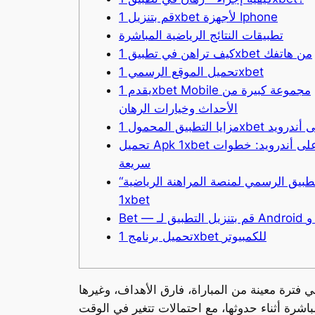
قم بتنزيل 1xbet لأجهزة Iphone
تطبيقات النتائج الرياضية المباشرة
كيف تراهن في تطبيق 1xbet من هاتفك
تحميل الموقع الرسمي 1xbet
يقدم 1xbet Mobile مجموعة كبيرة من
الأحداث وخيارات الرهان
تطبيق المحمول 1xbet على أندرويد
تحميل Apk 1xbet على أندرويد: خطوات
سريعة
“التطبيق الرسمي لمنصة المراهنة الرياضية
1xbet
و Ios
تحميل برنامج 1xbet للكمبيوتر
ي فترة معينة من المباراة، فارق الأهداف، وغيرها
باشرة أثناء حدوثها، مع احتمالات تتغير في الوقت