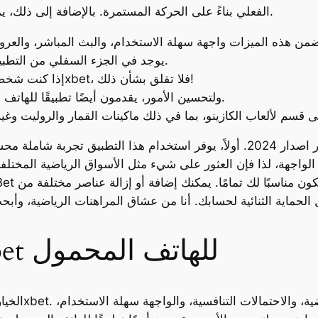
الفعلي بناءً على الحركة المستمرة. بالإضافة إلى ذلك، يمكنك أيضًا تأمين أرباحك وسحبها قبل انتهاء اللعبة.
يوجد في الجزء السفلي من التطبيق عدة أقسام للوصول السريع إلى رهاناتك.
إذا كنت شخصًا يفضل استخدام إصدار أقدم من تطبيق 1xbet، فلا تقلق بشأن ذلك!
ولتحسين الأمور، يقدمون أيضًا تطبيقًا للهاتف المحمول يتيح لك وضع الرهانات أثناء التنقل.
لواجهة، لذا فإن العثور على شيء مثل الأسواق الرياضية المختلفة
قم بتنزيل تطبيق 1xbet للهاتف المحمول