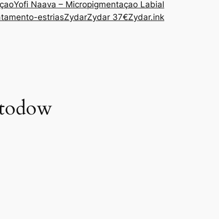
açao
Yofi Naava – Micropigmentaçao Labial
atamento-estrias
Zydar
Zydar 37€
Zydar.ink
“1xbet لـ Android قم بتنزيل تط