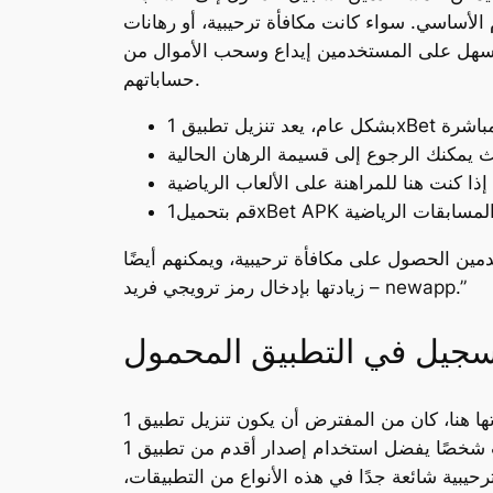
لأساسي. سواء كانت مكافأة ترحيبية، أو رهانات
السهل على المستخدمين إيداع وسحب الأموال من
حساباتهم.
ين الحصول على مكافأة ترحيبية، ويمكنهم أيضًا
زيادتها بإدخال رمز ترويجي فريد – newapp.”
تسجيل في التطبيق المحمول
بعد اتباع كل خطوة ذكرتها هنا، كان من المفترض أن يكون تنزيل تطبيق 1xbet للهاتف المحمول بسيطًا وسريعًا أيضًا! لذا استمتع بالمقامرة، وتأكد من العودة لاحقًا
للحصول على المزيد من النصائح. إذا كنت شخصًا يفضل استخدام إصدار أقدم من تطبيق 1xbet، فلا تقلق بشأن ذلك! أخيراً، يقدم1xBet مكافآت إضافية على
حيبية شائعة جدًا في هذه الأنواع من التطبيقات،