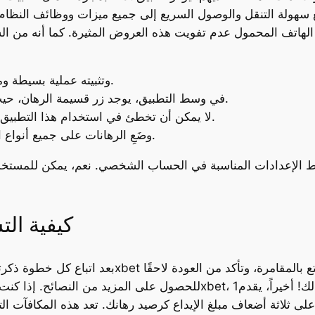
هولة التنقل والوصول السريع إلى جميع ميزات ووظائف النظام ا
 الهاتف المحمول عدم تفويت هذه العروض المثيرة. كما أنه من 
بشكل عام، يعد تنزيل تطبيق 1xBet وتثبيته عملية بسيطة ومباشرة.
في وسط التطبيق، يوجد زر قسيمة الرهان، حيث يمكنك الرجوع إلى قسيمة الرهان الحالية.
لا يمكن أن تخطئ في استخدام هذا التطبيق إذا كنت هنا للمراهنة على الألعاب الرياضية.
قم بتحميل1xBet APK وضَعِ الرهانات على جميع أنواع المسابقات الرياضية.
بط الإعدادات المناسبة في الحساب الشخصي. نعم، يمكن للمستخدم
كيفية ال
 ثلاثة أضعاف مبلغ الإيداع كرصيد رهانك. تعد هذه المكافآت التر