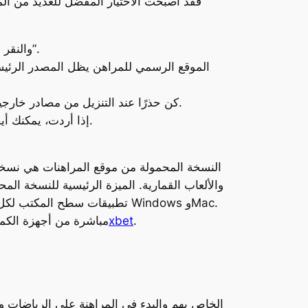
فقد أصبحت الاختيار المفضل للعديد من المر
لتنزيل التطبيق لنظام Android، يمكن للمستخدمين زيارة موقع 1xBet والنقر على قسم “تطبيقات الهاتف المحمول”.
الموقع الرسمي للمراهن يظل المصدر الرئيسي 
كن حذرًا عند التنزيل من مصادر خارجية، وأعط الأولوية لسلامة جهازك من خلال الحفاظ على تحديثه واستخدام برامج مكافحة الفيروسات الموثوقة.
إذا أردت، يمكنك أيضًا المشاركة في البطولات التنافسية بجوائز تصل إلى عشرات الآلاف، مئات الآلاف، أو حتى ملايين الدولارات.
النسخة المحمولة من موقع المراهنات هي نسخة 
والألعاب القمارية. الميزة الرئيسية للنسخة ا
.
تنزيل برنامج 1xbet
توفر هذه التطبيقات طريقة مريحة وفعالة للمستخدمين للوصول إلى م