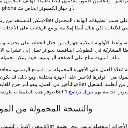
اهنين. ولتحسين الأمور، يقدمون أيضًا تطبيقًا للهاتف المحمول يت
الدليل كيفية تنزيل تطبيق 1xbet app على جهاز i phone أو جهاز الكمبيوتر الخاص بك.
للألعاب، لكن هناك أيضًا إمكانية لوضع الرهانات على الأحداث ال
ملف التثبيت متاح على الصفحة الرئيسية، حيث يمكن تحميله وتثبيته على الهاتف الذكي أو الجهاز اللوحي.
مُعدّة للعمل على الأجهزة المحمولة من الموقع الرسمي، محافظ
لمحمولة هي” “توفرها للاعبين على أجهزة مختلفة. ومع ذلك، قد ي
نصة 1xBet مباشرة من أجهزة الكمبيوتر الخاصة بهم
الفروق بين تطبيق 1xbet والنسخة المحمولة من ال