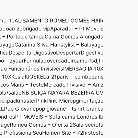
amento
ALISAMENTO ROMEU GOMES HAIR
gado
amzobrigado vip
Aparador – Pt Moveis
 – Porto
c.c tampa
Cama Gomos Alongada
layage
Catarina Silva Hairstylist – Balayage
tica
DespertarDigestivo
DespertarDigestivo
oo – zydar
Formuladoverdadeiroamor
fsdjfh
ao Funcionários Invisíveis
IMERSÃO IA 10X
a 10X
Kesia
KIOSKE
Lar21paris – comboparis
cos Maris – Teste
Mercado Invisivel – Amz
bla/salão
NB SUIÇA NAYARA BEZERRA GV
ack
packmaster
Pink
Pink-Micropgmentação
LL
Pop Giovane
pop giovane – tshirt branca
ondres
PT MOVEIS – Sofá cama Londres lb
yage
Romeu Gomes – Oferta 2
Sala secreta
 Profissional
SeuHomem
Site – 72hrs
teste