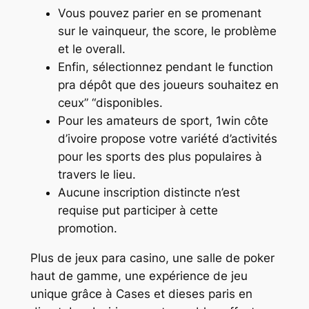
Vous pouvez parier en se promenant
sur le vainqueur, the score, le problème
et le overall.
Enfin, sélectionnez pendant le function
pra dépôt que des joueurs souhaitez en
ceux” “disponibles.
Pour les amateurs de sport, 1win côte
d’ivoire propose votre variété d’activités
pour les sports des plus populaires à
travers le lieu.
Aucune inscription distincte n’est
requise put participer à cette
promotion.
Plus de jeux para casino, une salle de poker
haut de gamme, une expérience de jeu
unique grâce à Cases et dieses paris en