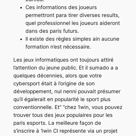
Ces informations des joueurs
permettront para tirer diverses results,
quel professionnel les joueurs aideront
dans des paris futurs.
Il existe des règles simples ain aucune
formation n’est nécessaire.
Les jeux informatiques ont toujours attiré
l’attention du jeune public. Et il sumado a a
quelques décennies, alors que votre
cybersport était à l’origine de son
développement, nul nenni pouvait présumer
qu’il égalerait en popularité le sport plus
conventionnelle. Et” “chez 1win, vous pouvez
trouver tous des jeux populaires pour les
paris esports. La meilleure façon de
s’inscrire à 1win CI représente via un projet