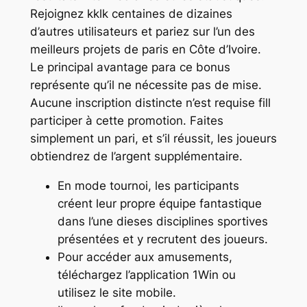
Rejoignez kklk centaines de dizaines
d’autres utilisateurs et pariez sur l’un des
meilleurs projets de paris en Côte d’Ivoire.
Le principal avantage para ce bonus
représente qu’il ne nécessite pas de mise.
Aucune inscription distincte n’est requise fill
participer à cette promotion. Faites
simplement un pari, et s’il réussit, les joueurs
obtiendrez de l’argent supplémentaire.
En mode tournoi, les participants
créent leur propre équipe fantastique
dans l’une dieses disciplines sportives
présentées et y recrutent des joueurs.
Pour accéder aux amusements,
téléchargez l’application 1Win ou
utilisez le site mobile.