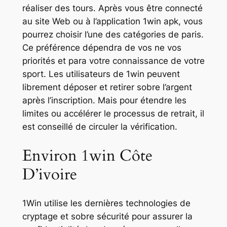
réaliser des tours. Après vous être connecté
au site Web ou à l’application 1win apk, vous
pourrez choisir l’une des catégories de paris.
Ce préférence dépendra de vos ne vos
priorités et para votre connaissance de votre
sport. Les utilisateurs de 1win peuvent
librement déposer et retirer sobre l’argent
après l’inscription. Mais pour étendre les
limites ou accélérer le processus de retrait, il
est conseillé de circuler la vérification.
Environ 1win Côte
D’ivoire
1Win utilise les dernières technologies de
cryptage et sobre sécurité pour assurer la