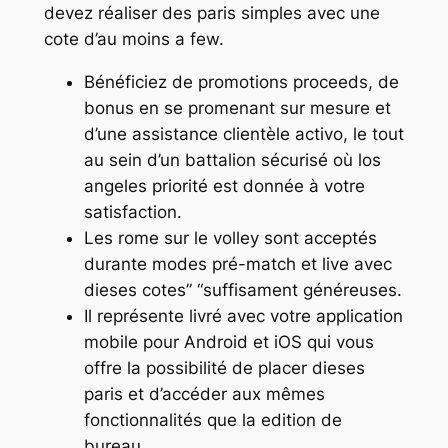
devez réaliser des paris simples avec une
cote d’au moins a few.
Bénéficiez de promotions proceeds, de
bonus en se promenant sur mesure et
d’une assistance clientèle activo, le tout
au sein d’un battalion sécurisé où los
angeles priorité est donnée à votre
satisfaction.
Les rome sur le volley sont acceptés
durante modes pré-match et live avec
dieses cotes” “suffisament généreuses.
Il représente livré avec votre application
mobile pour Android et iOS qui vous
offre la possibilité de placer dieses
paris et d’accéder aux mêmes
fonctionnalités que la edition de
bureau.