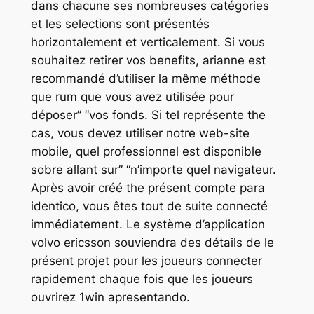
dans chacune ses nombreuses catégories
et les selections sont présentés
horizontalement et verticalement. Si vous
souhaitez retirer vos benefits, arianne est
recommandé d’utiliser la même méthode
que rum que vous avez utilisée pour
déposer” “vos fonds. Si tel représente the
cas, vous devez utiliser notre web-site
mobile, quel professionnel est disponible
sobre allant sur” “n’importe quel navigateur.
Après avoir créé the présent compte para
identico, vous êtes tout de suite connecté
immédiatement. Le système d’application
volvo ericsson souviendra des détails de le
présent projet pour les joueurs connecter
rapidement chaque fois que les joueurs
ouvrirez 1win apresentando.