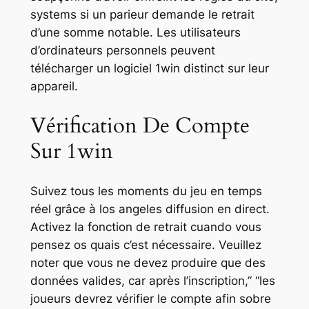
systems si un parieur demande le retrait
d’une somme notable. Les utilisateurs
d’ordinateurs personnels peuvent
télécharger un logiciel 1win distinct sur leur
appareil.
Vérification De Compte
Sur 1win
Suivez tous les moments du jeu en temps
réel grâce à los angeles diffusion en direct.
Activez la fonction de retrait cuando vous
pensez os quais c’est nécessaire. Veuillez
noter que vous ne devez produire que des
données valides, car après l’inscription,” “les
joueurs devrez vérifier le compte afin sobre