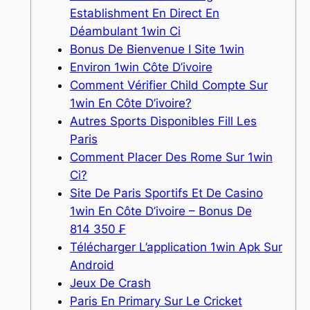
Establishment En Direct En
Déambulant 1win Ci
Bonus De Bienvenue I Site 1win
Environ 1win Côte D’ivoire
Comment Vérifier Child Compte Sur
1win En Côte D’ivoire?
Autres Sports Disponibles Fill Les
Paris
Comment Placer Des Rome Sur 1win
Ci?
Site De Paris Sportifs Et De Casino
1win En Côte D’ivoire – Bonus De
814 350 ₣
Télécharger L’application 1win Apk Sur
Android
Jeux De Crash
Paris En Primary Sur Le Cricket