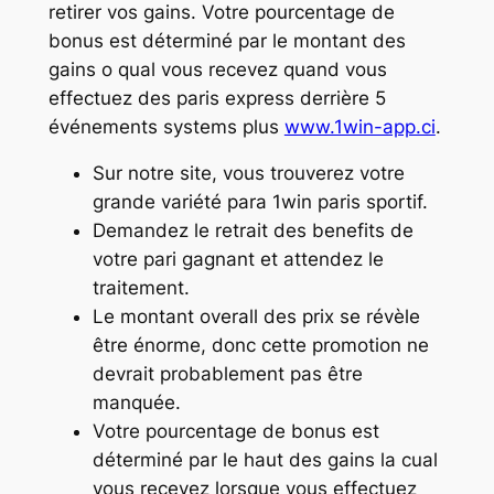
retirer vos gains. Votre pourcentage de
bonus est déterminé par le montant des
gains o qual vous recevez quand vous
effectuez des paris express derrière 5
événements systems plus
www.1win-app.ci
.
Sur notre site, vous trouverez votre
grande variété para 1win paris sportif.
Demandez le retrait des benefits de
votre pari gagnant et attendez le
traitement.
Le montant overall des prix se révèle
être énorme, donc cette promotion ne
devrait probablement pas être
manquée.
Votre pourcentage de bonus est
déterminé par le haut des gains la cual
vous recevez lorsque vous effectuez