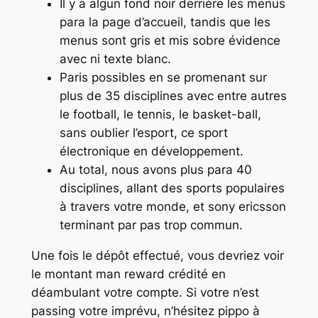
Il y a algun fond noir derrière les menus
para la page d’accueil, tandis que les
menus sont gris et mis sobre évidence
avec ni texte blanc.
Paris possibles en se promenant sur
plus de 35 disciplines avec entre autres
le football, le tennis, le basket-ball,
sans oublier l’esport, ce sport
électronique en développement.
Au total, nous avons plus para 40
disciplines, allant des sports populaires
à travers votre monde, et sony ericsson
terminant par pas trop commun.
Une fois le dépôt effectué, vous devriez voir
le montant man reward crédité en
déambulant votre compte. Si votre n’est
passing votre imprévu, n’hésitez pippo à