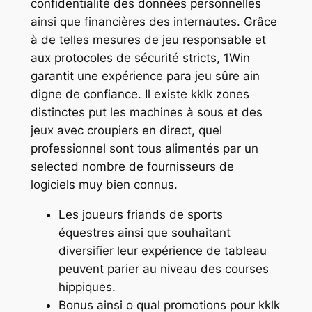
confidentialité des données personnelles
ainsi que financières des internautes. Grâce
à de telles mesures de jeu responsable et
aux protocoles de sécurité stricts, 1Win
garantit une expérience para jeu sûre ain
digne de confiance. Il existe kklk zones
distinctes put les machines à sous et des
jeux avec croupiers en direct, quel
professionnel sont tous alimentés par un
selected nombre de fournisseurs de
logiciels muy bien connus.
Les joueurs friands de sports
équestres ainsi que souhaitant
diversifier leur expérience de tableau
peuvent parier au niveau des courses
hippiques.
Bonus ainsi o qual promotions pour kklk