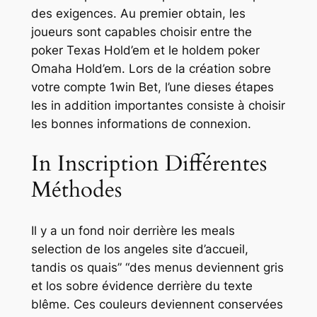
des exigences. Au premier obtain, les
joueurs sont capables choisir entre the
poker Texas Hold’em et le holdem poker
Omaha Hold’em. Lors de la création sobre
votre compte 1win Bet, l’une dieses étapes
les in addition importantes consiste à choisir
les bonnes informations de connexion.
In Inscription Différentes
Méthodes
Il y a un fond noir derrière les meals
selection de los angeles site d’accueil,
tandis os quais” “des menus deviennent gris
et los sobre évidence derrière du texte
blême. Ces couleurs deviennent conservées