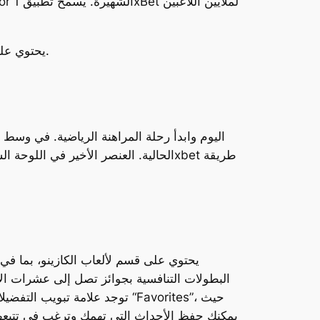
بالإضافة إلى المراهنات الرياضية،1xBet يحتوي على قسم لألعاب الكازينو، بما في ذلك ماكينات القمار والروليت وغيرها.
البطولات التنافسية بجوائز تصل إلى عشرات الآ
يمكنك حفظ الأحداث التي تهمك وترغب في تتبعها، 