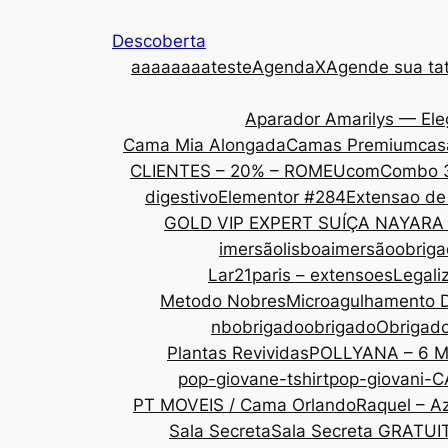
Descoberta
aaa
aaaaateste
AgendaX
Agende sua tat
Aparador Amarilys — Ele
Cama Mia Alongada
Camas Premium
cas
CLIENTES – 20% – ROMEU
com
Combo 
digestivo
Elementor #284
Extensao de
GOLD VIP EXPERT SUÍÇA NAYARA
imersãolisboa
imersãoobrig
Lar21paris – extensoes
Legali
Metodo Nobres
Microagulhamento 
nbobrigado
obrigado
Obrigad
Plantas Revividas
POLLYANA – 6 
pop-giovane-tshirt
pop-giovani-
PT MOVEIS / Cama Orlando
Raquel – Az
Sala Secreta
Sala Secreta GRATUI