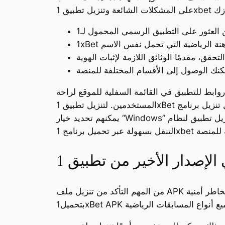
وابط للتطبيق في القائمة السفلية للموقع لراحة
المستخدمين. لتنزيل تطبيق 1xBet لنظام التشغيل تنزيل برنامج Windows، يمكن للمستخدمين زيارة الموقع الرسمي والانتقال إلى قسم “التطبيقات”. ومن هناك،
يمكنهم تحديد خيار “Windows” والنقر على زر التنزيل لبدء عملية التثبيت. بمجرد تنزيل تطبيق لنظام Android، فإنه يوفر واجهة سهلة الاستخدام تتيح للمستخدمين
من المهم التأكد من تنزيل ملف APK من مصدر موثوق لتجنب أي مخاطر أمنية. Uptodown هو متجر تطبيقات متعدد المنصات متخصص في نظام الأندرويد. قم