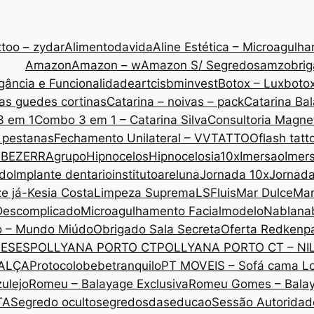
too – zydar
Alimentodavida
Aline Estética – Microagulh
Amazon
Amazon – w
Amazon S/ Segredos
amzobri
gância e Funcionalidade
artcis
bminvest
Botox – Lux
botox
as guedes cortinas
Catarina – noivas – pack
Catarina Ba
3 em 1
Combo 3 em 1 – Catarina Silva
Consultoria Magne
 pestanas
Fechamento Unilateral – VVTATTOO
flash tatt
 BEZERRA
grupo
Hipnocelos
Hipnocelos
ia10x
Imersao
Imers
ado
Implante dentario
institutoareluna
Jornada 10x
Jornad
ze já-Kesia Costa
Limpeza Suprema
LSF
luis
Mar Dulce
Mar
Descomplicado
Microagulhamento Facial
modelo
Nabla
na
o – Mundo Miúdo
Obrigado Sala Secreta
Oferta Redken
p
MESES
POLLYANA PORTO CT
POLLYANA PORTO CT – NI
CALÇA
Protocolobebetranquilo
PT MOVEIS – Sofá cama L
ulejo
Romeu – Balayage Exclusiva
Romeu Gomes – Bala
TA
Segredo oculto
segredosdaseducao
Sessão Autoridade