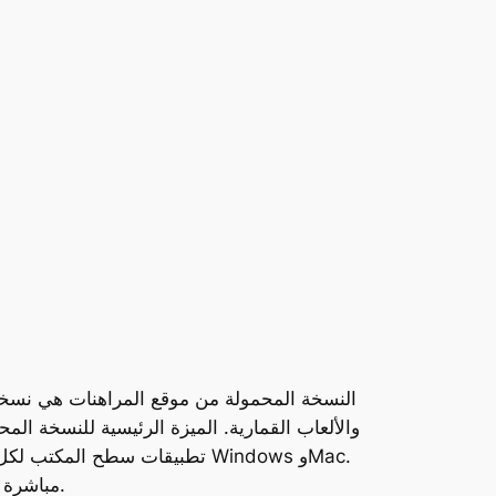
النسخة المحمولة من موقع المراهنات هي نسخة 
والألعاب القمارية. الميزة الرئيسية للنسخة ا
توفر هذه التطبيقات طريقة مريحة وفعالة للمستخدمين للوصول إلى منصة 1xBet مباشرة من أجهزة الكمبيوتر الخاصة بهم.