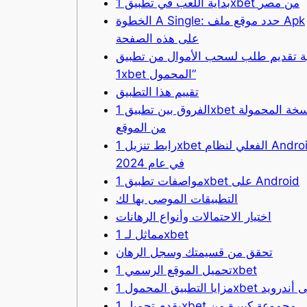
بداية اللعب في تطبيق 1xbet من مصر
الخطوة A Single: حدد موقع ملف Apk
على هذه الصفحة
ة تقديم طلب لسحب الأموال من تطبيق
1xbet المحمول”
تقييم هذا التطبيق
الفروق بين تطبيق 1xbet والنسخة المحمولة
من الموقع
رابط تنزيل 1xbet الفعلي لنظام Android
في عام 2024
مواصفات تطبيق 1xbet على Android
التطبيقات الموصى بها لك
اختيار الاحتمالات وأنواع الرهانات
مماثل لـ 1xbet
تحقق من قسيمتك وسجل الرهان
تحميل الموقع الرسمي 1xbet
تطبيق المحمول 1xbet على أندرويد
يقدم تحميل 1xbet مجموعة كبيرة من