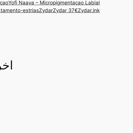
açao
Yofi Naava – Micropigmentaçao Labial
atamento-estrias
Zydar
Zydar 37€
Zydar.ink
تنزيل برنامج et