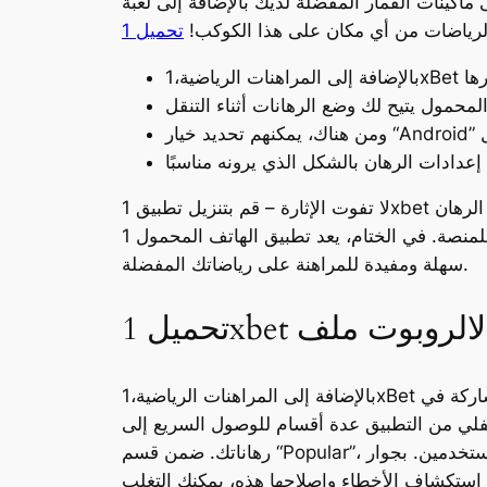
بالإضافة إلى لعبة Aviator الشهيرة. يسمح تطبيق 1xBet لملايين اللاعبين
الرياضات من أي مكان على هذا الكوكب!
لا تفوت الإثارة – قم بتنزيل تطبيق 1xbet اليوم وابدأ رحلة المراهنة الرياضية. في وسط التطبيق، يوجد زر قسيمة الرهان، حيث يمكنك الرجوع إلى قسيمة الرهان
الحالية. العنصر الأخير في اللوحة السفلية هو زر القائمة، حيث يمكنك الوصول إلى الأقسام المختلفة للمنصة. في الختام، يعد تطبيق الهاتف المحمول 1xbet طريقة
سهلة ومفيدة للمراهنة على رياضاتك المفضلة.
بالإضافة إلى المراهنات الرياضية،1xBet يحتوي على قسم لألعاب الكازينو، بما في ذلك ماكينات القمار والروليت وغيرها. إذا أردت، يمكنك أيضًا المشاركة في
لسفلي من التطبيق عدة أقسام للوصول السريع إلى
رهاناتك. ضمن قسم “Popular”، ستجد الأحداث المهمة التي يراهن عليها معظم المستخدمين. بجوار “Popular” توجد علامة تبويب التفضيلات “Favorites”، حيث
ح استكشاف الأخطاء وإصلاحها هذه، يمكنك التغلب