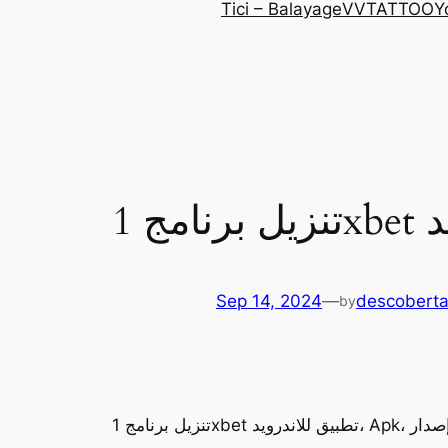
Tici – Balayage
VVTATTOO
Y
Sep 14, 2024
—
descoberta
by
 للاندرويد، Apk، اخر إصدار