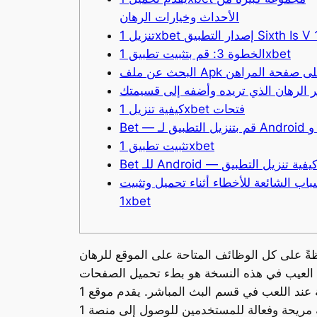
الأحداث وخيارات الرهان
1 إصدار التطبيق Sixth Is V 111(
الخطوة 3: قم بتثبيت تطبيق 1xbet
حث عن ملف Apk على صفحة المراهن
ر الرهان الذي تريده وأضفه إلى قسيمتك
كيفية تنزيل 1xbet فتحات
و Ios
تثبيت تطبيق 1xbet
Be للـ Android — كيفية تنزيل التطبيق
باب الشائعة للأخطاء أثناء تحميل وتثبيت
1xbet
ةً على كل الوظائف المتاحة على الموقع للرهان
كون العيب في هذه النسخة هو بطء تحميل الصفحات
والتأخير في العمل، وهو أمر حرج للغاية عند اللعب في قسم البث المباشر. يقدم موقع 1xBet تطبيقات سطح المكتب لكل من أنظمة التشغيل Windows وMac.