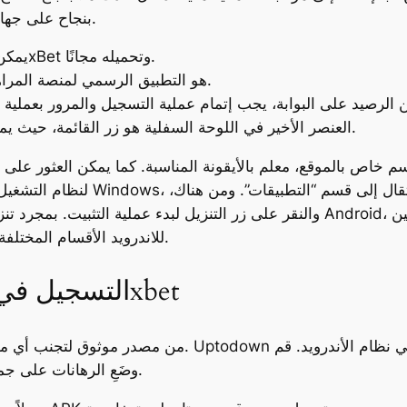
على المشكلات الشائعة وتنزيل تطبيق 1xbet بنجاح على جهازك.
يمكن العثور على التطبيق الرسمي المحمول لـ1xBet وتحميله مجانًا.
1xBet هو التطبيق الرسمي لمنصة المراهنة الرياضية التي تحمل نفس الاسم.
العنصر الأخير في اللوحة السفلية هو زر القائمة، حيث يمكنك الوصول إلى الأقسام المختلفة للمنصة.
خاص بالموقع، معلم بالأيقونة المناسبة. كما يمكن العثور على ر
التنقل بسهولة عبر تحميل برنامج 1xbet للاندرويد الأقسام المختلفة للمنصة.
التسجيل في الإصدار الأخير من تطبيق 1xbet
بتحميل1xBet APK وضَعِ الرهانات على جميع أنواع المسابقات الرياضية.