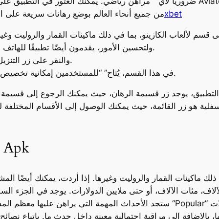
ضروريًا لأي” “مراهن رياضي. يمكنك العثور في التطبيق على ماكينات القمار المفضلة لديك 
تحميل 1xbet
من جميع أنحاء العالم بوضع رهانات سريعة على 
ولتحسين الأمور، يقدمون أيضًا تطبيقًا للهاتف المحمول يتيح لك وضع الرهانات أثناء التنقل.
ومن هناك، يمكنهم تحديد خيار “Android” والنقر على زر التنزيل.
في هذا القسم، يُتاح” “للمستخدمين إمكانية تخصيص إعدادات الرهان بالشكل الذي يرونه مناسبًا.
تحميل 1xbet لالروبوت ملف Apk
لاف، مئات الآلاف، أو حتى ملايين الدولارات. يوجد في الجزء ا
بالإضافة إلى مراقبة احتمالية معينة داخل حدث ما. باتباع نصائ