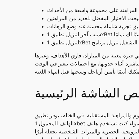
ي فترة معينة من المباراة، فارق الأهداف، وغيرها
باشرة أثناء حدوثها، مع احتمالات تتغير في الوقت
ص الشاشة الرئيسية
نفس اليوم والمراهنة المستقبلية. في الختام، يوفر تطبيق
الهاتف المحمول 1xbet طريقة سلسة ومريحة للمراهنة على رياضاتك المفضلة. سواء كنت تستخدم هاتف apple iphone أو جهاز كمبيوتر، فإن تنزيل التطبيق يعد
ترويجية الحصرية والميزات الشخصية تجعله أمرًا