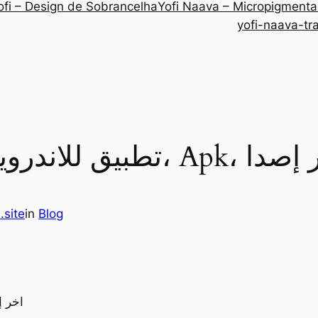
ofi – Design de Sobrancelha
Yofi Naava – Micropigment
yofi-naava-tr
1xb تطبيق للاندرويد، Apk، اخر إصدا
.site
in
Blog
تنزيل برنامج 1xbet تطبيق