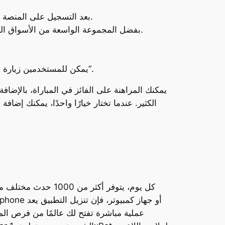
بعد التسجيل على المنصة باستخدام عنوان بريدك الإلكتروني أو رقم هاتفك، يمكنك البدء في المراهنة على مجموعة واسعة من الأحداث.
بفضل المجموعة الواسعة من الأسواق الرياضية، والاحتمالات التنافسية، والواجهة سهلة الاستخدام، فقد أصبحت الاختيار المفضل للعديد من المراهنين.
لتنزيل تطبيق 1xBet لنظام التشغيل تنزيل برنامج Windows، يمكن للمستخدمين زيارة الموقع الرسمي والانتقال إلى قسم “التطبيقات”.
يمكنك المراهنة على الفائز في المباراة، بالإضاف
الكثير. عندما تختار خيارًا واحدًا، يمكنك إضا
كل يوم، يتوفر أكثر
عملية مباشرة تفتح لك عالمًا من فرص المر