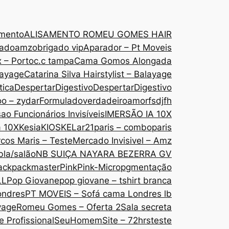
amento
ALISAMENTO ROMEU GOMES HAIR
gado
amzobrigado vip
Aparador – Pt Moveis
 – Porto
c.c tampa
Cama Gomos Alongada
layage
Catarina Silva Hairstylist – Balayage
tica
DespertarDigestivo
DespertarDigestivo
oo – zydar
Formuladoverdadeiroamor
fsdjfh
ao Funcionários Invisíveis
IMERSÃO IA 10X
a 10X
Kesia
KIOSKE
Lar21paris – comboparis
cos Maris – Teste
Mercado Invisivel – Amz
bla/salão
NB SUIÇA NAYARA BEZERRA GV
ack
packmaster
Pink
Pink-Micropgmentação
LL
Pop Giovane
pop giovane – tshirt branca
ondres
PT MOVEIS – Sofá cama Londres lb
yage
Romeu Gomes – Oferta 2
Sala secreta
 Profissional
SeuHomem
Site – 72hrs
teste