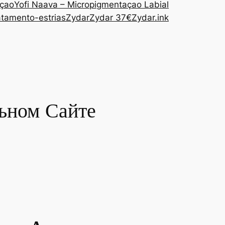
açao
Yofi Naava – Micropigmentaçao Labial
atamento-estrias
Zydar
Zydar 37€
Zydar.ink
ьном Сайте