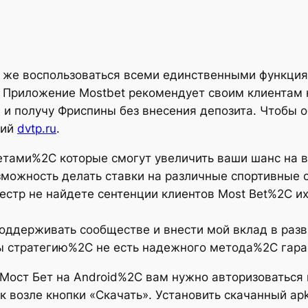
 же воспользоваться всеми единственными функци
. Приложение Mostbet рекомендует своим клиентам 
 получу Фриспины без внесения депозита. Чтобы 
гий
dvtp.ru
.
тами%2C которые смогут увеличить ваши шанс на в
можность делать ставки на различные спортивные 
естр не найдете сентенции клиентов Most Bet%2C их
ддерживать сообществе и внести мой вклад в разви
вы стратегию%2C не есть надежного метода%2C гара
Мост Бет на Android%2C вам нужно авторизоваться 
к возле кнопки «Скачать». Установить скачанный a