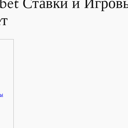
bet Ставки и Игров
ет
ры