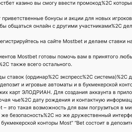
остбет казино вы смогу ввести промокод%2C которы
 приветственные бонусы и акции для новых игроков
обы общаться онлайн с другими участниками%2C де
егистрируйтесь на сайте Mostbet и делаем ставки 
ентов Mostbet готовы помочь вам в принятого люб
2C также всего остального.
ы ставок (ординар%2C экспресс%2C система)%2C д
позит и игровые автоматы и в букмекерской конторе 
вских карт ЭЛОДРИАН. Для создания аккаунта в при
ючая чье%2C дату рождения и контактную информа
– это такая возможность для вам погрузиться в мир
о же безопасность%2C но же дружественный интерфе
букмекерской конторы Most” “Bet состоит в депозит