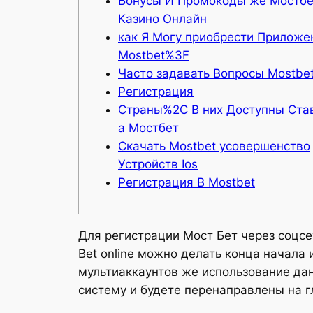
Бонусы И Промокоды же Мостб
Казино Онлайн
как Я Могу приобрести Приложе
Mostbet%3F
Часто задавать Вопросы Mostbet
Регистрация
Страны%2C В них Доступны Ста
а Мостбет
Скачать Mostbet усовершенство
Устройств Ios
Регистрация В Mostbet
Для регистрации Мост Бет через соцсе
Bet online можно делать конца начала
мультиаккаунтов же использование дан
систему и будете перенаправлены на 