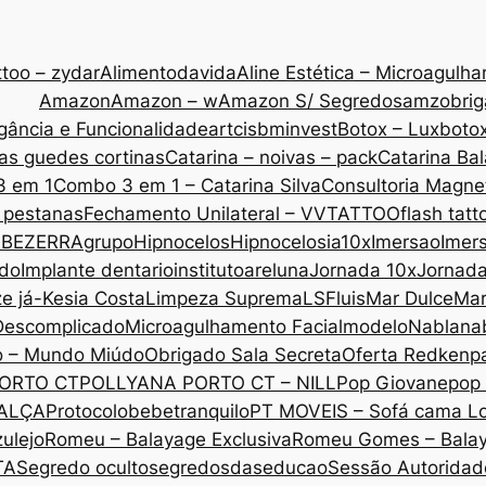
too – zydar
Alimentodavida
Aline Estética – Microagulh
Amazon
Amazon – w
Amazon S/ Segredos
amzobri
gância e Funcionalidade
artcis
bminvest
Botox – Lux
botox
as guedes cortinas
Catarina – noivas – pack
Catarina Ba
3 em 1
Combo 3 em 1 – Catarina Silva
Consultoria Magne
 pestanas
Fechamento Unilateral – VVTATTOO
flash tatt
 BEZERRA
grupo
Hipnocelos
Hipnocelos
ia10x
Imersao
Imers
ado
Implante dentario
institutoareluna
Jornada 10x
Jornad
ze já-Kesia Costa
Limpeza Suprema
LSF
luis
Mar Dulce
Mar
Descomplicado
Microagulhamento Facial
modelo
Nabla
na
o – Mundo Miúdo
Obrigado Sala Secreta
Oferta Redken
p
ORTO CT
POLLYANA PORTO CT – NILL
Pop Giovane
pop 
CALÇA
Protocolobebetranquilo
PT MOVEIS – Sofá cama L
ulejo
Romeu – Balayage Exclusiva
Romeu Gomes – Bala
TA
Segredo oculto
segredosdaseducao
Sessão Autoridade