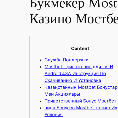
Букмекер Most
Казино Мостб
Content
Служба Поддержки
Mostbet Приложение ддя Ios И
Android%3A Инструкция По
Скачиванию И Установке
Қазақстанның Mostbet Бонуста
Мен Акциялары
Приветственный Бонус Мостбет
вида Бонусов Mostbet только Их
Условия