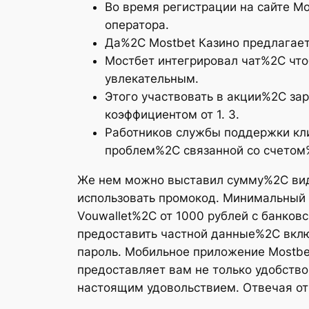
Во время регистрации на сайте М
оператора.
Да%2C Mostbet Казино предлагает
Мостбет интегрировал чат%2C чт
увлекательным.
Этого участвовать в акции%2C зар
коэффициентом от 1. 3.
Работников службы поддержки кли
проблем%2C связанной со счетом%
Же нем можно выставил сумму%2C вид
использовать промокод. Минимальный де
Vouwallet%2C от 1000 рублей с банко
предоставить частной данные%2C вкл
пароль. Мобильное приложение Mostbet 
предоставляет вам не только удобств
настоящим удовольствием. Отвечая от 