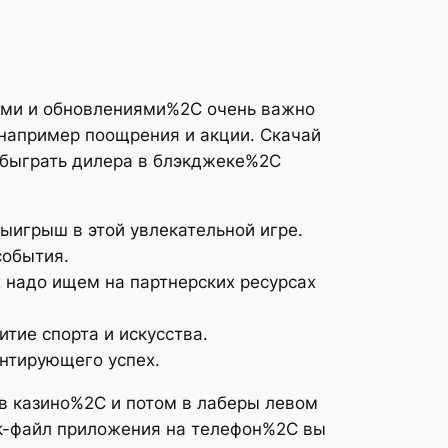
ями и обновлениями%2C очень важно
например поощрения и акции. Скачай
обыграть дилера в блэкджеке%2C
ыигрыш в этой увлекательной игре.
события.
 надо ищем на партнерских ресурсах
тие спорта и искусства.
нтирующего успех.
в казино%2C и потом в лаберы левом
pk-файл приложения на телефон%2C вы