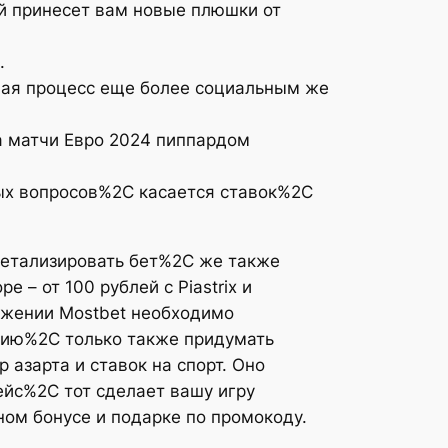
й принесет вам новые плюшки от
.
лая процесс еще более социальным же
на матчи Евро 2024 пиппардом
ых вопросов%2C касается ставок%2C
етализировать бет%2C же также
– от 100 рублей с Piastrix и
ложении Mostbet необходимо
цию%2C только также придумать
 азарта и ставок на спорт. Оно
йс%2C тот сделает вашу игру
ном бонусе и подарке по промокоду.