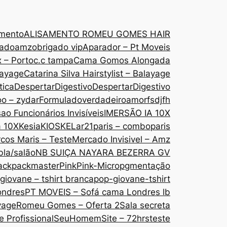
amento
ALISAMENTO ROMEU GOMES HAIR
gado
amzobrigado vip
Aparador – Pt Moveis
 – Porto
c.c tampa
Cama Gomos Alongada
layage
Catarina Silva Hairstylist – Balayage
tica
DespertarDigestivo
DespertarDigestivo
oo – zydar
Formuladoverdadeiroamor
fsdjfh
ao Funcionários Invisíveis
IMERSÃO IA 10X
a 10X
Kesia
KIOSKE
Lar21paris – comboparis
cos Maris – Teste
Mercado Invisivel – Amz
bla/salão
NB SUIÇA NAYARA BEZERRA GV
ack
packmaster
Pink
Pink-Micropgmentação
giovane – tshirt branca
pop-giovane-tshirt
ondres
PT MOVEIS – Sofá cama Londres lb
yage
Romeu Gomes – Oferta 2
Sala secreta
 Profissional
SeuHomem
Site – 72hrs
teste