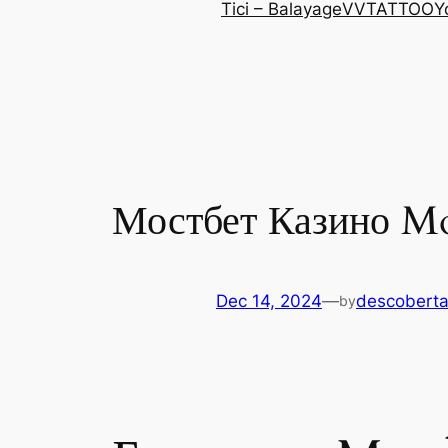
Tici – Balayage
VVTATTOO
Y
Мостбет Казино Mo
Dec 14, 2024
—
descoberta
by