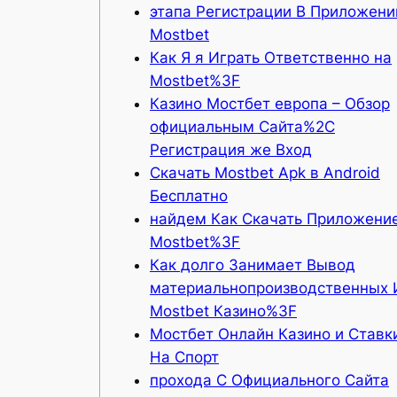
этапа Регистрации В Приложени
Mostbet
Как Я я Играть Ответственно на
Mostbet%3F
Казино Мостбет европа – Обзор
официальным Сайта%2C
Регистрация же Вход
Скачать Mostbet Apk в Android
Бесплатно
найдем Как Скачать Приложени
Mostbet%3F
Как долго Занимает Вывод
материальнопроизводственных 
Mostbet Казино%3F
Мостбет Онлайн Казино и Ставк
На Спорт
прохода С Официального Сайта