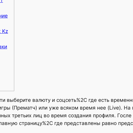
ет
ние
 Kz
вки
ти выберите валюту и соцсеть%2C где есть временны
 игры (Прематч) или уже всяком время нее (Live). Н
ных третьих лиц во время создания профиля. Госле
главную страницу%2C где представлены равно предс