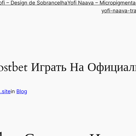
ofi – Design de Sobrancelha
Yofi Naava – Micropigment
yofi-naava-tr
stbet Играть На Официал
.site
in
Blog