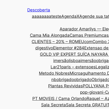
Descoberta
aaa
aaaaateste
AgendaX
Agende sua tat
Aparador Amarilys — Ele
Cama Mia Alongada
Camas Premium
cas
CLIENTES – 20% – ROMEU
com
Combo 
digestivo
Elementor #284
Extensao de
GOLD VIP EXPERT SUÍÇA NAYARA
imersãolisboa
imersãoobrig
Lar21paris – extensoes
Legali
Metodo Nobres
Microagulhamento 
nbobrigado
obrigado
Obrigad
Plantas Revividas
POLLYANA P
pop-giovani-
PT MOVEIS / Cama Orlando
Raquel – Az
Sala Secreta
Sala Secreta GRATUI